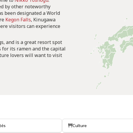
home to
Nikko Toshogu
.
ed by other noteworthy
has been designated a World
are
Kegon Falls
, Kinugawa
re visitors can experience
s, and is a great resort spot
for its ramen and the capital
ure lovers will want to visit
tés
Culture