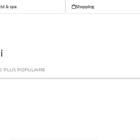
té & spa
Shopping
i
E PLUS POPULAIRE