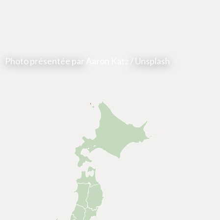
Photo présentée par
Aaron Katz
/ Unsplash