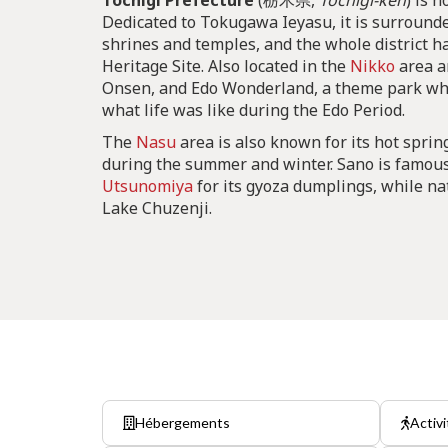
Tochigi Prefecture
(栃木県,
Tochigi-ken
) is 
Dedicated to Tokugawa Ieyasu, it is surround
shrines and temples, and the whole district 
Heritage Site. Also located in the
Nikko
area 
Onsen, and Edo Wonderland, a theme park whe
what life was like during the Edo Period.
The
Nasu
area is also known for its hot spring
during the summer and winter. Sano is famous 
Utsunomiya
for its gyoza dumplings, while nat
Lake Chuzenji.
Hébergements
Activi