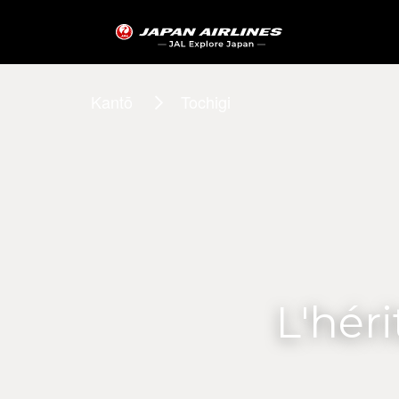
Kantō
Tochigi
L'hér