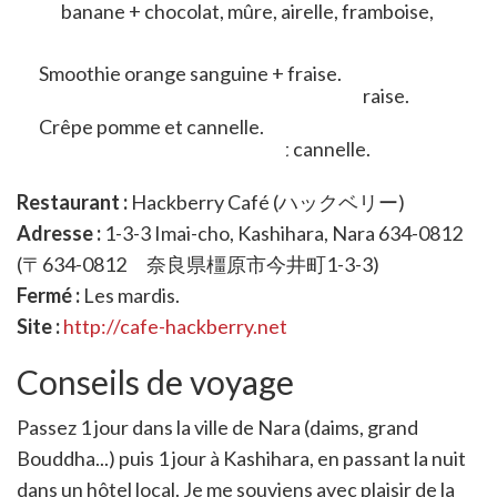
banane + chocolat, mûre, airelle, framboise,
fraise...
Smoothie orange sanguine + fraise.
Crêpe pomme et cannelle.
Restaurant :
Hackberry Café (ハックベリー)
Adresse :
1-3-3 Imai-cho, Kashihara, Nara 634-0812
(〒634-0812 奈良県橿原市今井町1-3-3)
Fermé :
Les mardis.
Site :
http://cafe-hackberry.net
Conseils de voyage
Passez 1 jour dans la ville de Nara (daims, grand
Bouddha...) puis 1 jour à Kashihara, en passant la nuit
dans un hôtel local. Je me souviens avec plaisir de la