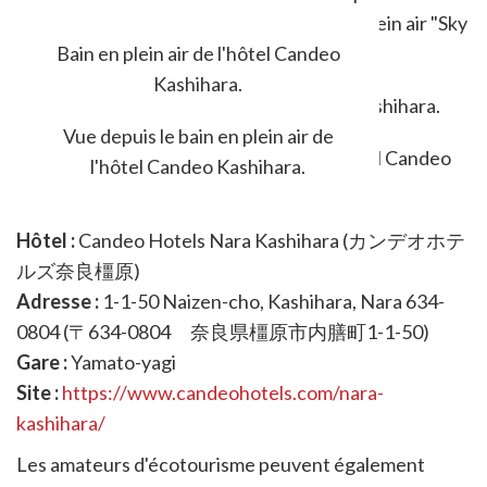
magnifique vue urbaine depuis le bain en plein air "Sky
Spa" de l'hôtel Candeo Nara Kashihara.
Bain en plein air de l'hôtel Candeo
Kashihara.
Vue depuis le bain en plein air de
l'hôtel Candeo Kashihara.
Hôtel :
Candeo Hotels Nara Kashihara (カンデオホテ
ルズ奈良橿原)
Adresse :
1-1-50 Naizen-cho, Kashihara, Nara 634-
0804 (〒634-0804 奈良県橿原市内膳町1-1-50)
Gare :
Yamato-yagi
Site :
https://www.candeohotels.com/nara-
kashihara/
Les amateurs d'écotourisme peuvent également