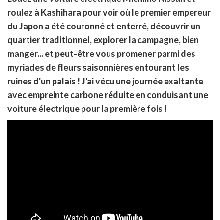
r
rtager
partager
roulez à Kashihara pour voir où le premier empereur
cebook
r
pier
du Japon a été couronné et enterré, découvrir un
itter
quartier traditionnel, explorer la campagne, bien
en
ur
manger... et peut-être vous promener parmi des
rtager
myriades de fleurs saisonnières entourant les
ruines d'un palais ! J'ai vécu une journée exaltante
avec empreinte carbone réduite en conduisant une
voiture électrique pour la première fois !