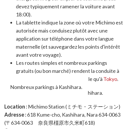
devez typiquement ramener la voiture avant
18:00).
La tablette indique la zone où votre Michimo est
autorisée mais conduisez plutôt avec une
application sur téléphone dans votre langue
maternelle (et sauvegardez les points d'intérêt
avant votre voyage).
Les routes simples et nombreux parkings
gratuits (ou bon marché) rendent la conduite à
Kashihara beaucoup plus agréable qu'à
Tokyo
.
Nombreux parkings à Kashihara.
Location :
Michimo Station (ミチモ・ステーション)
Adresse :
618 Kume-cho, Kashihara, Nara 634-0063
(〒634-0063 奈良県橿原市久米町618)