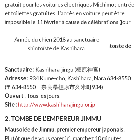
gratuit pour les voitures électriques Michimo ; entrée
et toilettes gratuites. L'accès en voiture peut être
impossible le 11 février à cause de célébrations (jour
de la fondation de l'état).
Année du chien 2018 au sanctuaire
shintoïste de Kashihara.
Sanctuaire :
Kashihara-jingu (橿原神宮)
Adresse :
934 Kume-cho, Kashihara, Nara 634-8550
(〒634-8550 奈良県橿原市久米町934)
Ouvert :
Tous les jours.
Site :
http://www.kashiharajingu.or.jp
2. TOMBE DE L'EMPEREUR JIMMU
Mausolée de Jimmu, premier empereur japonais.
Plutôt que de vous garer ici, marchez 10 minutes