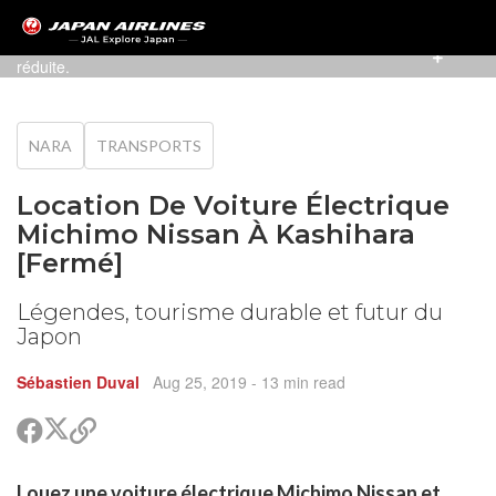
Journée exaltante au Japon avec empreinte carbone
réduite.
NARA
TRANSPORTS
Location De Voiture Électrique
Michimo Nissan À Kashihara
[Fermé]
Légendes, tourisme durable et futur du
Japon
Sébastien Duval
Aug 25, 2019
- 13 min read
Partager
Partager
Copier
sur
sur
le
Twitter
Facebook
lien
rtager
Louez une voiture électrique Michimo Nissan et
pour