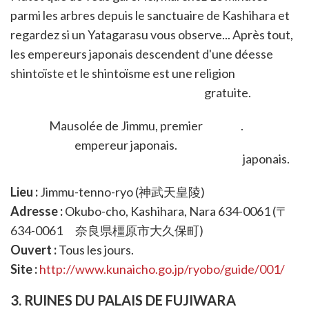
parmi les arbres depuis le sanctuaire de Kashihara et
regardez si un Yatagarasu vous observe... Après tout,
les empereurs japonais descendent d'une déesse
shintoïste et le shintoïsme est une religion
étroitement liée à la nature ! Entrée gratuite.
Chemin du mausolée de Jimmu.
Mausolée de Jimmu, premier
empereur japonais.
Lieu :
Jimmu-tenno-ryo (神武天皇陵)
Adresse :
Okubo-cho, Kashihara, Nara 634-0061 (〒
634-0061 奈良県橿原市大久保町)
Ouvert :
Tous les jours.
Site :
http://www.kunaicho.go.jp/ryobo/guide/001/
3. RUINES DU PALAIS DE FUJIWARA