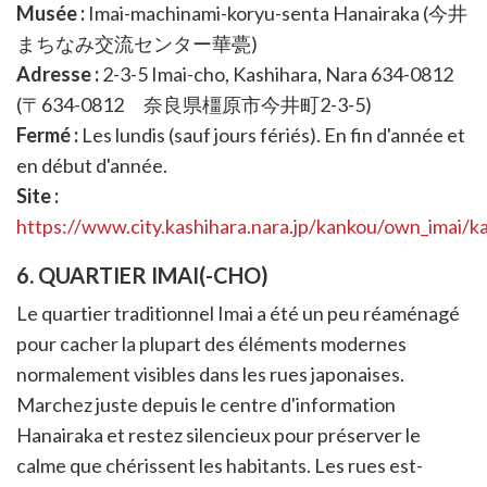
Musée :
Imai-machinami-koryu-senta Hanairaka (今井
まちなみ交流センター華甍)
Adresse :
2-3-5 Imai-cho, Kashihara, Nara 634-0812
(〒634-0812 奈良県橿原市今井町2-3-5)
Fermé :
Les lundis (sauf jours fériés). En fin d'année et
en début d'année.
Site :
https://www.city.kashihara.nara.jp/kankou/own_imai/k
6. QUARTIER IMAI(-CHO)
Le quartier traditionnel Imai a été un peu réaménagé
pour cacher la plupart des éléments modernes
normalement visibles dans les rues japonaises.
Marchez juste depuis le centre d'information
Hanairaka et restez silencieux pour préserver le
calme que chérissent les habitants. Les rues est-