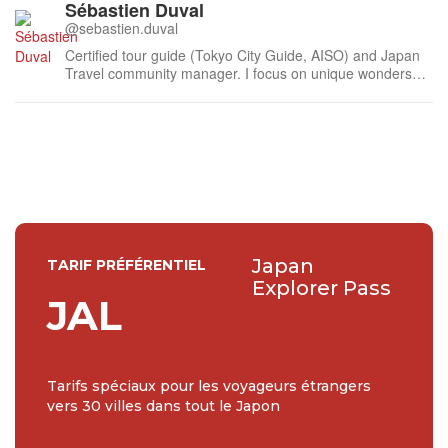
Sébastien Duval
@sebastien.duval
Certified tour guide (Tokyo City Guide, AISO) and Japan
Travel community manager. I focus on unique wonders
and sustainable tourism: local plant-based cuisine, road
trips with electric cars... I enjoy hiking, outdoor hot
springs, and vegan experiences. Feel free to get in
touch... and come live i...
Japan
TARIF PRÉFÉRENTIEL
Explorer Pass
JAL
Tarifs spéciaux pour les voyageurs étrangers
vers 30 villes dans tout le Japon