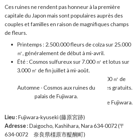
Ces ruines ne rendent pas honneur à la première
capitale du Japon mais sont populaires auprès des
couples et familles en raison de magnifiques champs
de fleurs.
Printemps : 2.500.000 fleurs de colza sur 25.000
㎡, généralement de début à mi-avril.
Été : Cosmos sulfureux sur 7.000 ㎡ et lotus sur
3.000 ㎡ de fin juillet à mi-août.
Automne : 3.000.000 cosmos sur 30.000 ㎡ de
début à fin octobre. Parking et toilettes gratuits.
Automne - Cosmos aux ruines du
palais de Fujiwara.
Lieu :
Fujiwara-kyuseki (藤原宮跡)
Adresse :
Daigocho, Kashihara, Nara 634-0072 (〒
634-0072 奈良県橿原市醍醐町)