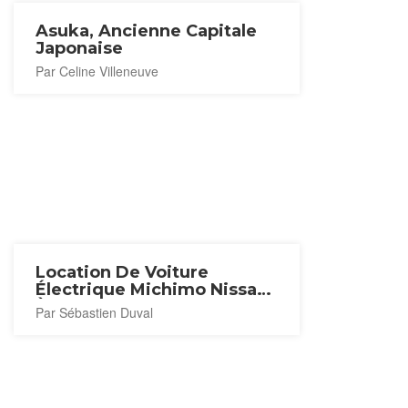
Asuka, Ancienne Capitale
Japonaise
Par Celine Villeneuve
Location De Voiture
Électrique Michimo Nissan
À Kashihara [Fermé]
Par Sébastien Duval