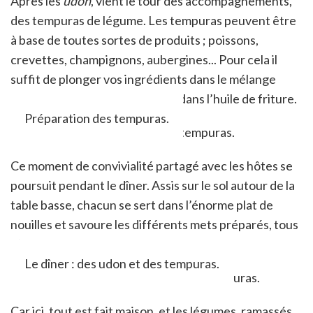
Après les
udon
, vient le tour des accompagnements,
des tempuras de légume. Les tempuras peuvent être
à base de toutes sortes de produits ; poissons,
crevettes, champignons, aubergines... Pour cela il
suffit de plonger vos ingrédients dans le mélange
d'œufs, eau fraîche, farine puis dans l’huile de friture.
Préparation des tempuras.
Ce moment de convivialité partagé avec les hôtes se
poursuit pendant le dîner. Assis sur le sol autour de la
table basse, chacun se sert dans l’énorme plat de
nouilles et savoure les différents mets préparés, tous
d’une grande fraîcheur.
Le dîner : des udon et des tempuras.
Car ici, tout est fait maison, et les légumes, ramassés