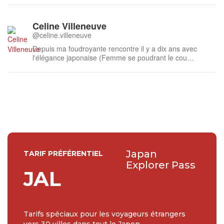
Celine Villeneuve
@celine.villeneuve
Depuis ma foudroyante rencontre il y a dix ans avec
l'élégance japonaise (Femme se poudrant le cou
d'Utamaro), ma soif de découvrir et comprendre chaque
aspect de cette culture énigmatique ne se tarie pas. Mes
études de japonais et mon séjour d’un an en tant que
rédactrice web dans l’Archipel ...
Japan
TARIF PRÉFÉRENTIEL
Explorer Pass
JAL
Tarifs spéciaux pour les voyageurs étrangers