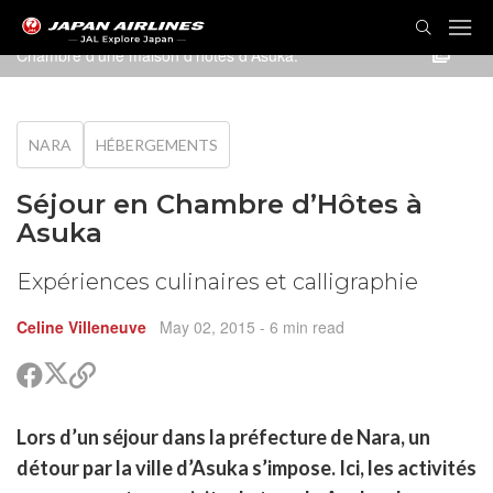
Chambre d'une maison d'hôtes d'Asuka.
NARA
HÉBERGEMENTS
Séjour en Chambre d’Hôtes à
Asuka
Expériences culinaires et calligraphie
Celine Villeneuve
May 02, 2015
- 6 min read
Partager
Partager
Copier
sur
sur
le
Twitter
Facebook
lien
rtager
Lors d’un séjour dans la préfecture de Nara, un
pour
r
rtager
partager
détour par la ville d’Asuka s’impose. Ici, les activités
cebook
r
pier