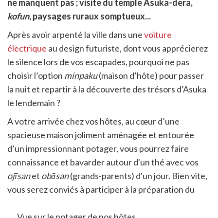
ne manquent pas ; visite du temple Asuka-dera,
itter
kofun
, paysages ruraux somptueux...
en
ur
Après avoir arpenté la ville dans une
voiture
rtager
électrique
au design futuriste, dont vous apprécierez
le silence lors de vos escapades, pourquoi ne pas
choisir l’option
minpaku
(maison d’hôte) pour passer
la nuit et repartir à la découverte des trésors d’Asuka
le lendemain ?
A votre arrivée chez vos hôtes, au cœur d’une
spacieuse maison joliment aménagée et entourée
d’un impressionnant potager, vous pourrez faire
connaissance et bavarder autour d'un thé avec vos
ojīsan
et
obāsan
(grands-parents) d'un jour. Bien vite,
vous serez conviés à participer à la préparation du
dîner : des
udon
maisons.
Vue sur le potager de nos hôtes.