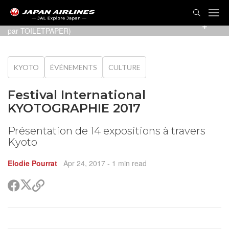
Maurizio Cattelan et Pierpaolo Ferrari (Photo présentée
par
TOILETPAPER
)
KYOTO
ÉVÉNEMENTS
CULTURE
Festival International
KYOTOGRAPHIE 2017
Présentation de 14 expositions à travers
Kyoto
Elodie Pourrat
Apr 24, 2017
- 1 min read
Partager
Partager
Copier
sur
sur
le
Twitter
Facebook
lien
pour
partager