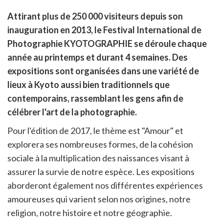
rtager
Attirant plus de 250 000 visiteurs depuis son
r
rtager
inauguration en 2013, le Festival International de
cebook
r
pier
Photographie KYOTOGRAPHIE se déroule chaque
itter
année au printemps et durant 4 semaines. Des
en
ur
expositions sont organisées dans une variété de
rtager
lieux à Kyoto aussi bien traditionnels que
contemporains, rassemblant les gens afin de
célébrer l'art de la photographie.
Pour l'édition de 2017, le thème est "Amour" et
explorera ses nombreuses formes, de la cohésion
sociale à la multiplication des naissances visant à
assurer la survie de notre espèce. Les expositions
aborderont également nos différentes expériences
amoureuses qui varient selon nos origines, notre
religion, notre histoire et notre géographie.