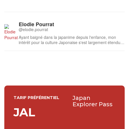
Elodie Pourrat
@elodie.pourrat
Ayant baigné dans la japanime depuis l'enfance, mon
intérêt pour la culture Japonaise s'est largement étendu
au fil des années. Ayant suivi des études de Japonais et
d'Anglais et effectué un voyage à Tokyo et dans sa région
en 2017, c'est avec beaucoup de plaisir que je traduis les
articles de Ja...
Japan
TARIF PRÉFÉRENTIEL
Explorer Pass
JAL