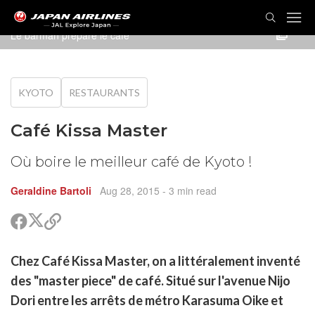
Le barman prépare le café
KYOTO
RESTAURANTS
Café Kissa Master
Où boire le meilleur café de Kyoto !
Geraldine Bartoli
Aug 28, 2015
- 3 min read
Partager
Partager
Copier
sur
sur
le
Twitter
Facebook
lien
rtager
Chez Café Kissa Master, on a littéralement inventé
pour
r
rtager
partager
des "master piece" de café. Situé sur l'avenue Nijo
cebook
r
pier
Dori entre les arrêts de métro Karasuma Oike et
itter