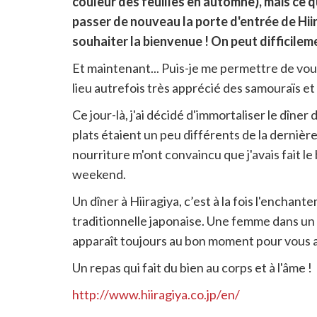
couleur des feuilles en automne), mais ce q
lien
pour
passer de nouveau la porte d'entrée de Hi
partager
souhaiter la bienvenue ! On peut difficileme
Et maintenant... Puis-je me permettre de vou
lieu autrefois très apprécié des samouraïs et
Ce jour-là, j'ai décidé d'immortaliser le dîner
plats étaient un peu différents de la dernière 
nourriture m'ont convaincu que j'avais fait le
weekend.
Un dîner à Hiiragiya, c’est à la fois l'enchant
traditionnelle japonaise. Une femme dans u
apparaît toujours au bon moment pour vous ap
Un repas qui fait du bien au corps et à l'âme !
http://www.hiiragiya.co.jp/en/