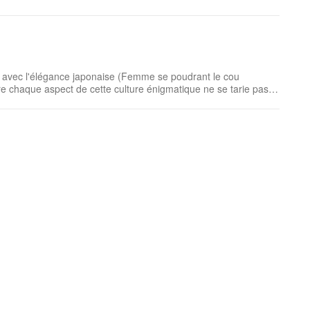
s avec l'élégance japonaise (Femme se poudrant le cou
e chaque aspect de cette culture énigmatique ne se tarie pas.
n tant que rédactrice web dans l’Archipel ...