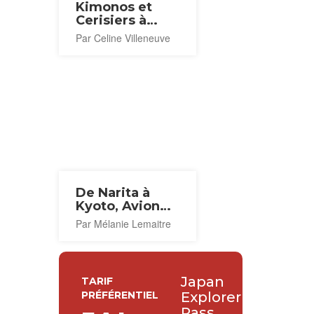
Kimonos et
Cerisiers à
Kyoto
Par Celine Villeneuve
De Narita à
Kyoto, Avion
ou Train ?
Par Mélanie Lemaitre
Japan
TARIF
PRÉFÉRENTIEL
Explorer
Pass