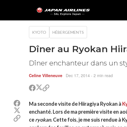
KYOTO
HÉBERGEMENTS
Dîner au Ryokan Hiir
Dîner enchanteur dans un sty
Celine Villeneuve
Dec 17, 2014
- 2 min read
Partager
Partager
Copier
sur
sur
le
Twitter
Facebook
lien
Partager
Ma seconde visite de Hiiragiya Ryokan à
K
pour
sur
Partager
partager
enchanté. Lors de ma première visite en aoû
Facebook
sur
Copier
ce
ryokan
. Cette fois, je me suis rendue à 
Twitter
le