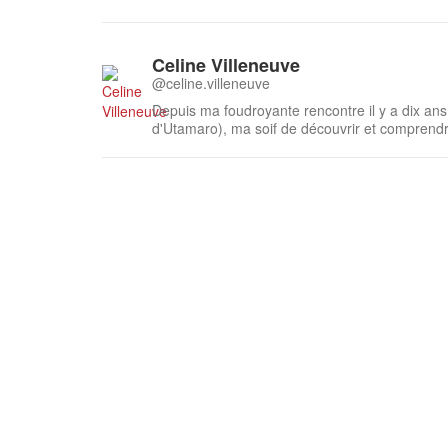
Celine Villeneuve
@celine.villeneuve
Depuis ma foudroyante rencontre il y a dix an
d'Utamaro), ma soif de découvrir et comprendr
Mes études de japonais et mon séjour d’un an e