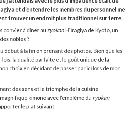
ue j'attendais avec le plus d'impatience était de
iragiya et d'entendre les membres du personnel me
nt trouver un endroit plus traditionnel sur terre.
s convier à dîner au
ryokan
Hiiragiya de Kyoto, un
 des nobles ?
 du début à la fin en prenant des photos. Bien que les
fois, la qualité parfaite et le goût unique de la
 bon choix en décidant de passer par ici lors de mon
ement des sens et le triomphe de la cuisine
n magnifique kimono avec l'emblème du
ryokan
porter le plat suivant.