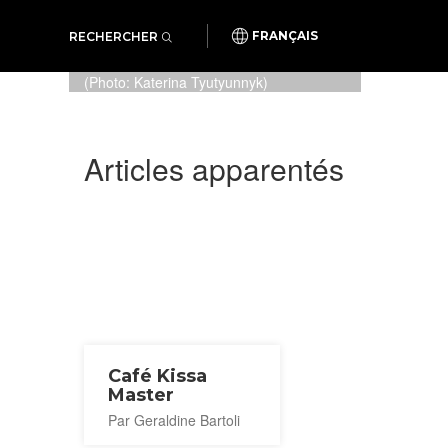
RECHERCHER
FRANÇAIS
De plus en plus de plats
savoureux ! Tout est si raffiné !
(Photo: Katerina Tyutyunnyk)
Articles apparentés
Café Kissa
Master
Par Geraldine Bartoli