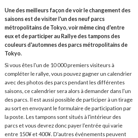
rtager
Une des meilleurs façon de voir le changement des
r
rtager
saisons est de visiter l'un des neuf parcs
cebook
r
pier
métropolitains de Tokyo, voir même cinq d'entre
itter
eux et de participer au Rallye des tampons des
en
ur
couleurs d'automnes des parcs métropolitains de
rtager
Tokyo.
Si vous êtes l'un de 10 000 premiers visiteurs à
compléter le rallye, vous pouvez gagner un calendrier
avec des photos des parcs pendant les différentes
saisons, ce calendrier sera alors à demander dans l'un
des parcs. Il est aussi possible de participer à un tirage
au sort en envoyant le formulaire de participation par
la poste. Les tampons sont situés à l'intérieur des
parcs et vous devrez donc payer l'entrée qui varie
entre 150¥ et 400¥. D'autres événements peuvent