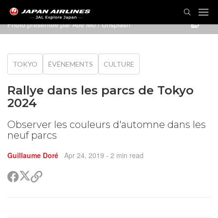
Photo présentée par
Atle Mo
/ Unsplash
TOKYO
ÉVÉNEMENTS
CULTURE
Rallye dans les parcs de Tokyo
2024
Observer les couleurs d'automne dans les
neuf parcs
Guillaume Doré
Apr 24, 2019
- 2 min read
Partager
Partager
Copier
sur
sur
le
Twitter
Facebook
lien
pour
partager