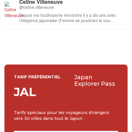
Celine Villeneuve
@celine.villeneuve
Depuis ma foudroyante rencontre il y a dix ans avec
l'élégance japonaise (Femme se poudrant le cou
d'Utamaro), ma soif de découvrir et comprendre chaque
aspect de cette culture énigmatique ne se tarie pas. Mes
études de japonais et mon séjour d’un an en tant que
rédactrice web dans l’Archipel ...
Japan
TARIF PRÉFÉRENTIEL
Explorer Pass
JAL
Tarifs spéciaux pour les voyageurs étrangers
vers 30 villes dans tout le Japon