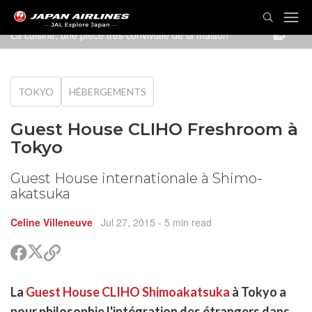
La cuisine, une pièce très conviviale de la maison
TOKYO
HÉBERGEMENTS
Guest House CLIHO Freshroom à
Tokyo
Guest House internationale à Shimo-
akatsuka
Celine Villeneuve
Jul 27, 2015
- 5 min read
Partager
Partager
Copier
sur
sur
le
Twitter
Facebook
lien
rtager
La
Guest House CLIHO Shimoakatsuka
à Tokyo a
pour
r
rtager
partager
pour philosophie l'intégration des étrangers dans