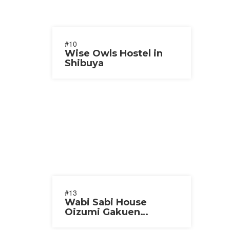
#10
Wise Owls Hostel in
Shibuya
#13
Wabi Sabi House
Oizumi Gakuen
[Closed]