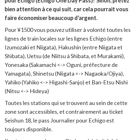
pour Echigo (Echigo One Day Pass)? Sinon, prêtez
itter
bien attention à ce qui suit, car cela pourrait vous
en
ur
faire économiser beaucoup d'argent.
rtager
Pour ¥1500 vous pouvez utiliser à volonté toutes les
lignes de train locales sur les lignes Echigo (entre
Izumozaki et Niigata), Hakushin (entre Niigata et
Shibata), Uetsu (de Niitsu à Shibata, et Murakami),
Yonesaka (Sakamachi <-> Oguni, préfecture de
Yamagata), Shinetsu (Niigata <-> Nagaoka/Ojiya),
Yahiko (Yahiko <-> Higashi-Sanjo) et Ban-Etsu Nishi
(Nitsu <-> Hideya)
Toutes les stations qui se trouvent au sein de cette
zone sont accessibles, et contrairement au ticket
Seishun 18, le pass Journalier pour Echigo est
toujours disponible.