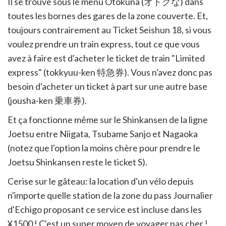
Il se trouve sous le menu Otokuna (オトクな) dans
toutes les bornes des gares de la zone couverte. Et,
toujours contrairement au Ticket Seishun 18, si vous
voulez prendre un train express, tout ce que vous
avez à faire est d'acheter le ticket de train "Limited
express" (tokkyuu-ken 特急券). Vous n'avez donc pas
besoin d'acheter un ticket à part sur une autre base
(jousha-ken 乗車券).
Et ça fonctionne même sur le Shinkansen de la ligne
Joetsu entre Niigata, Tsubame Sanjo et Nagaoka
(notez que l'option la moins chère pour prendre le
Joetsu Shinkansen reste le ticket S).
Cerise sur le gâteau: la location d'un vélo depuis
n'importe quelle station de la zone du pass Journalier
d'Echigo proposant ce service est incluse dans les
¥1500 ! C'est un super moyen de voyager pas cher !