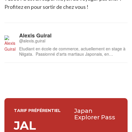
Profitez en pour sortir de chez vous !
Alexis Guiral
@alexis.guiral
Etudiant en école de commerce, actuellement en stage à
Niigata. Passionné d'arts martiaux Japonais, en
particulier le Karaté et l'Aikido, j'ai commencé à apprendre
le Japonais en France, et je suis actuellement en train de
chercher à m'améliorer par la pratique quotidienne.
J'espère que mes a...
Japan
TARIF PRÉFÉRENTIEL
Explorer Pass
JAL