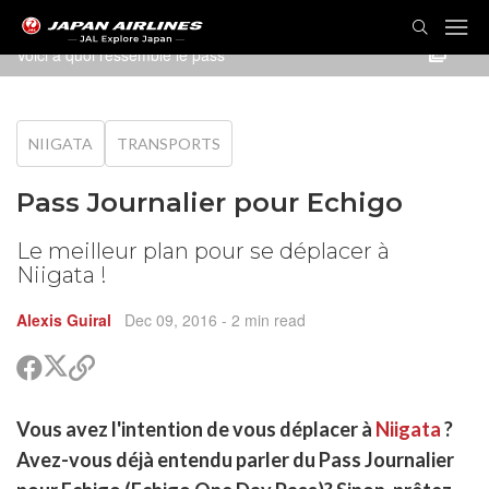
Voici à quoi ressemble le pass
NIIGATA
TRANSPORTS
Pass Journalier pour Echigo
Le meilleur plan pour se déplacer à
Niigata !
Alexis Guiral
Dec 09, 2016
- 2 min read
Partager
Partager
Copier
sur
sur
le
Twitter
Facebook
lien
rtager
Vous avez l'intention de vous déplacer à
Niigata
?
pour
r
rtager
partager
Avez-vous déjà entendu parler du Pass Journalier
cebook
r
pier