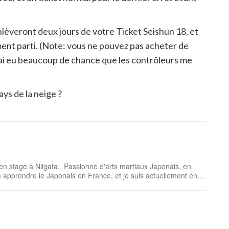
nlèveront deux jours de votre Ticket Seishun 18, et
ent parti. (Note: vous ne pouvez pas acheter de
 j'ai eu beaucoup de chance que les contrôleurs me
ays de la neige ?
né d'arts martiaux Japonais, en
é à apprendre le Japonais en France, et je suis actuellement en
train de chercher à m'améliorer par la pratique quotidienne. J'espère que mes a...