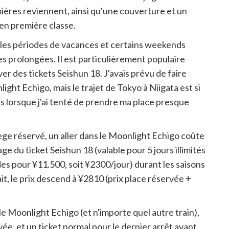
ières reviennent, ainsi qu'une couverture et un
 en première classe.
 les périodes de vacances et certains weekends
s prolongées. Il est particulièrement populaire
ver des tickets Seishun 18. J'avais prévu de faire
light Echigo, mais le trajet de Tokyo à Niigata est si
és lorsque j'ai tenté de prendre ma place presque
iège réservé, un aller dans le Moonlight Echigo coûte
e du ticket Seishun 18 (valable pour 5 jours illimités
des pour ¥11.500, soit ¥2300/jour) durant les saisons
ait, le prix descend à ¥2810 (prix place réservée +
e Moonlight Echigo (et n'importe quel autre train),
rvée, et un ticket normal pour le dernier arrêt avant