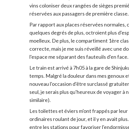
vins coloniser deux rangées de sièges prem
réservées aux passagers de première classe.
Par rapport aux places réservées normales, ces
quelques degrés de plus, octroient plus d'esp
moelleux. De plus, le compartiment 1ère class
correcte, mais je me suis réveillé avec une d
l'espace me séparant des fauteuils d'en face.
Le train est arrivé à 7h05 à la gare de Shinj
temps. Malgré la douleur dans mes genoux et le
nouveau l'occasion d'être surclassé gratuite
seul, je serais plus qu'heureux de voyager à
similaire).
Les toilettes et éviers m'ont frappés par leu
ordinaires roulant de jour, et il y en avait p
entre les stations pour favoriser l'endormi