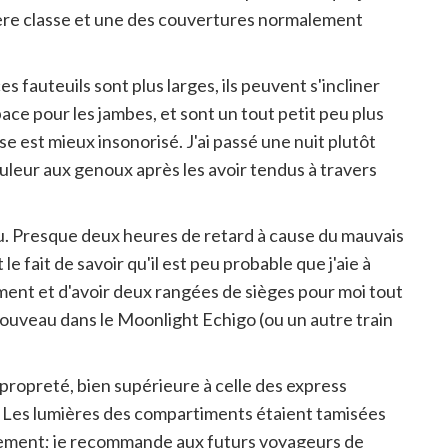
ière classe et une des couvertures normalement
 fauteuils sont plus larges, ils peuvent s'incliner
ace pour les jambes, et sont un tout petit peu plus
e est mieux insonorisé. J'ai passé une nuit plutôt
ouleur aux genoux après les avoir tendus à travers
uku. Presque deux heures de retard à cause du mauvais
 fait de savoir qu'il est peu probable que j'aie à
ment et d'avoir deux rangées de sièges pour moi tout
 nouveau dans le Moonlight Echigo (ou un autre train
r propreté, bien supérieure à celle des express
lus. Les lumières des compartiments étaient tamisées
ssement; je recommande aux futurs voyageurs de