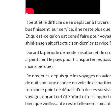
lien
pour
partager
Il peut être difficile de se déplacer à travers 
bus finissent leur service, il ne reste plus qu
Et qu'est-ce qu'on est censé faire pour voyag
shinkansen ait effectué son dernier service ?
Durant la période de modernisation et de cro
arpentaient le pays pour transporter les pas
moins perdues.
De nos jours, depuis que les voyages en avion
de nuit sont une espèce en voie de disparitio
terminus/ point de départ d'un de ces surviva
voyages durant cet été m'ont offert l'opport
bien que vieillissante reste tellement romant