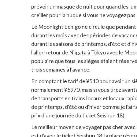
prévoir un masque de nuit pour quand les lum
oreiller pour la nuque si vous ne voyagez pas
Le Moonlight Echigo ne circule que pendant
durant les mois avec des périodes de vacance
durant les saisons de printemps, d'été et d'hi
l'aller-retour de Niigata à Tokyo avec le Moon
populaire que tous les sièges étaient réserv
trois semaines à l'avance.
En comptant le tarif de ¥510 pour avoir un s
normalement ¥5970, mais si vous tirez avantag
de transports en trains locaux et locaux rapi
de printemps, d'été ou d'hiver comme je l'ai f
prix d'une journée du ticket Seishun 18).
Le meilleur moyen de voyager pas cher avec l
est d'avoir le ticket Seishun 18, la place rése