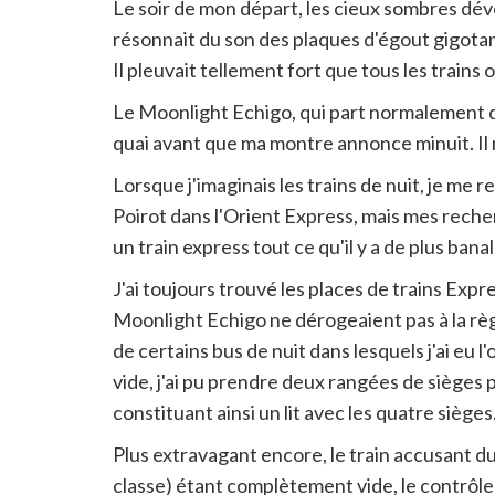
Le soir de mon départ, les cieux sombres déve
résonnait du son des plaques d'égout gigotant
Il pleuvait tellement fort que tous les trains 
Le Moonlight Echigo, qui part normalement de
quai avant que ma montre annonce minuit. Il n
Lorsque j'imaginais les trains de nuit, je me
Poirot dans l'Orient Express, mais mes reche
un train express tout ce qu'il y a de plus ban
J'ai toujours trouvé les places de trains Expr
Moonlight Echigo ne dérogeaient pas à la règl
de certains bus de nuit dans lesquels j'ai eu 
vide, j'ai pu prendre deux rangées de sièges 
constituant ainsi un lit avec les quatre sièges
Plus extravagant encore, le train accusant d
classe) étant complètement vide, le contrôleur