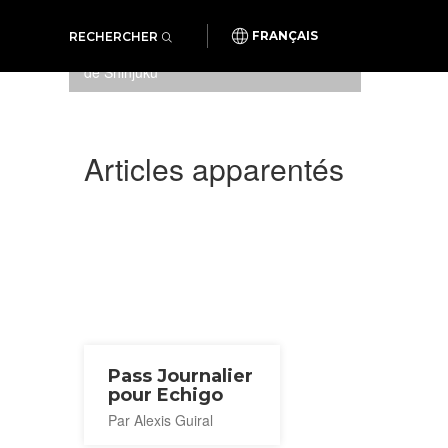
RECHERCHER
FRANÇAIS
Le Moonlight Echigo à la station
de Shinjuku
Articles apparentés
Pass Journalier
pour Echigo
Par Alexis Guiral