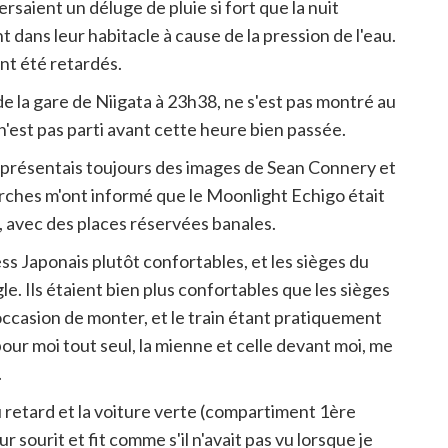
rsaient un déluge de pluie si fort que la nuit
 dans leur habitacle à cause de la pression de l'eau.
ont été retardés.
 la gare de Niigata à 23h38, ne s'est pas montré au
'est pas parti avant cette heure bien passée.
 représentais toujours des images de Sean Connery et
rches m'ont informé que le Moonlight Echigo était
al, avec des places réservées banales.
ess Japonais plutôt confortables, et les sièges du
e. Ils étaient bien plus confortables que les sièges
l'occasion de monter, et le train étant pratiquement
pour moi tout seul, la mienne et celle devant moi, me
.
u retard et la voiture verte (compartiment 1ère
 sourit et fit comme s'il n'avait pas vu lorsque je