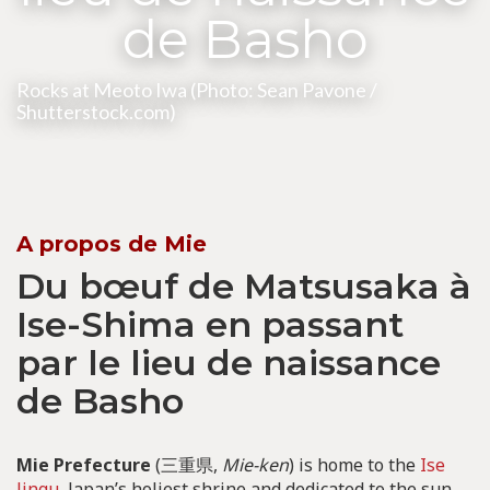
de Basho
Rocks at Meoto Iwa (Photo: Sean Pavone /
Shutterstock.com)
A propos de Mie
Du bœuf de Matsusaka à
Ise-Shima en passant
par le lieu de naissance
de Basho
Mie Prefecture
(三重県,
Mie-ken
) is home to the
Ise
Jingu
, Japan’s holiest shrine and dedicated to the sun