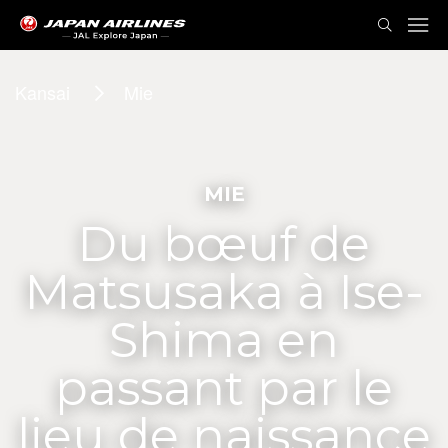
Kansai
Mie
MIE
Du bœuf de
Matsusaka à Ise-
Shima en
passant par le
lieu de naissance