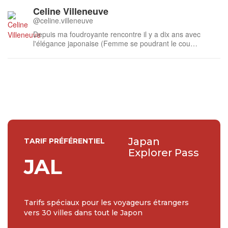
Celine Villeneuve
@celine.villeneuve
Depuis ma foudroyante rencontre il y a dix ans avec
l'élégance japonaise (Femme se poudrant le cou
d'Utamaro), ma soif de découvrir et comprendre chaque
aspect de cette culture énigmatique ne se tarie pas. Mes
études de japonais et mon séjour d’un an en tant que
rédactrice web dans l’Archipel ...
Japan
TARIF PRÉFÉRENTIEL
Explorer Pass
JAL
Tarifs spéciaux pour les voyageurs étrangers
vers 30 villes dans tout le Japon