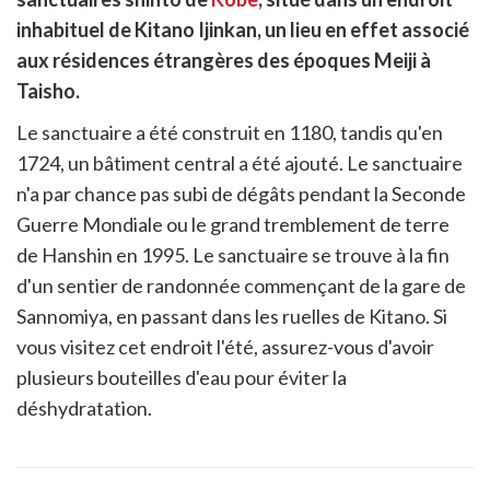
cebook
r
pier
inhabituel de Kitano Ijinkan, un lieu en effet associé
itter
aux résidences étrangères des époques Meiji à
en
ur
Taisho.
rtager
Le sanctuaire a été construit en 1180, tandis qu'en
1724, un bâtiment central a été ajouté. Le sanctuaire
n'a par chance pas subi de dégâts pendant la Seconde
Guerre Mondiale ou le grand tremblement de terre
de Hanshin en 1995. Le sanctuaire se trouve à la fin
d'un sentier de randonnée commençant de la gare de
Sannomiya, en passant dans les ruelles de Kitano. Si
vous visitez cet endroit l'été, assurez-vous d'avoir
plusieurs bouteilles d'eau pour éviter la
déshydratation.