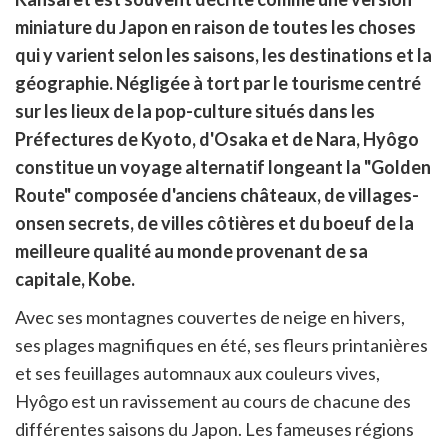
cebook
r
pier
miniature du Japon en raison de toutes les choses
itter
qui y varient selon les saisons, les destinations et la
en
ur
géographie. Négligée à tort par le tourisme centré
rtager
sur les lieux de la pop-culture situés dans les
Préfectures de Kyoto, d'Osaka et de Nara, Hyôgo
constitue un voyage alternatif longeant la "Golden
Route" composée d'anciens châteaux, de villages-
onsen secrets, de villes côtières et du boeuf de la
meilleure qualité au monde provenant de sa
capitale, Kobe.
Avec ses montagnes couvertes de neige en hivers,
ses plages magnifiques en été, ses fleurs printanières
et ses feuillages automnaux aux couleurs vives,
Hyôgo est un ravissement au cours de chacune des
différentes saisons du Japon. Les fameuses régions