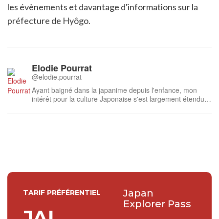
les évènements et davantage d'informations sur la
préfecture de Hyôgo.
Elodie Pourrat
@elodie.pourrat
Ayant baigné dans la japanime depuis l'enfance, mon
intérêt pour la culture Japonaise s'est largement étendu
au fil des années. Ayant suivi des études de Japonais et
d'Anglais et effectué un voyage à Tokyo et dans sa région
en 2017, c'est avec beaucoup de plaisir que je traduis les
articles de Ja...
Japan
TARIF PRÉFÉRENTIEL
Explorer Pass
JAL