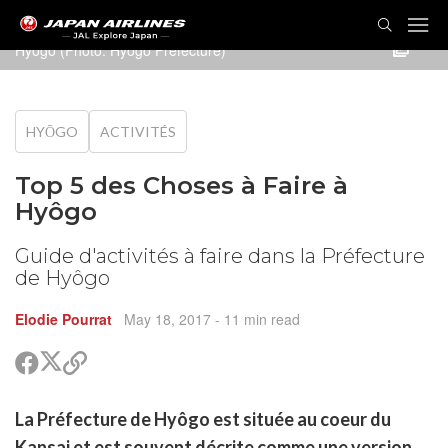
Hyôgo (Photo: Hyogo Prefecture)
HYŌGO
ACTIVITÉS
Top 5 des Choses à Faire à
Hyôgo
Guide d'activités à faire dans la Préfecture
de Hyôgo
Elodie Pourrat
May 18, 2017
- 11 min read
Partager
Partager
Copier
sur
sur
le
Twitter
Facebook
lien
rtager
La Préfecture de Hyôgo est située au coeur du
pour
r
rtager
partager
Kansai et est souvent décrite comme une version