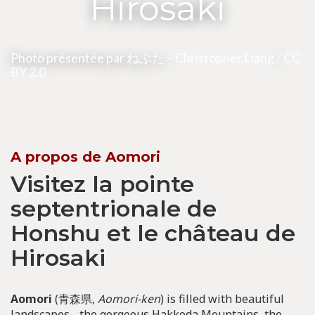
Hirosaki
Photo présentée par ねぶた –
Christopher Liang
/
CC
BY 2.0
A propos de Aomori
Visitez la pointe
septentrionale de
Honshu et le château de
Hirosaki
Aomori
(青森県,
Aomori-ken
) is filled with beautiful
landscapes - the gorgeous Hakkoda Mountains, the