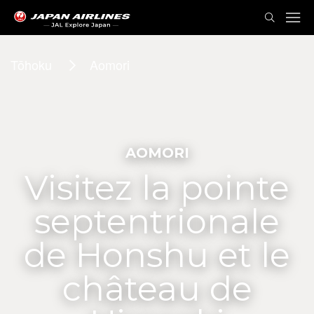
Tōhoku
Aomori
AOMORI
Visitez la pointe
septentrionale
de Honshu et le
château de