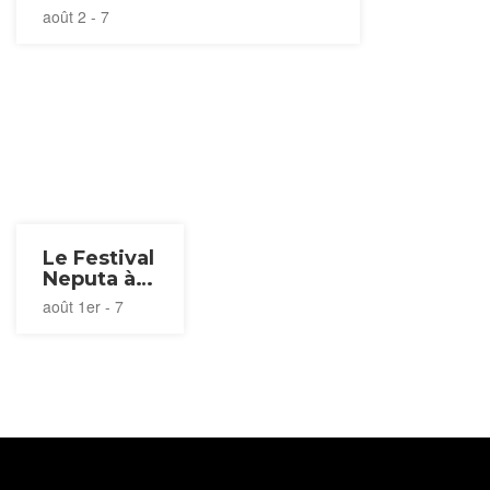
août 2 - 7
Le Festival
Neputa à
Hirosaki
août 1er - 7
2026