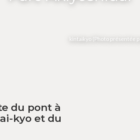
kintaikyo (Photo présentée p
te du pont à
ai-kyo et du