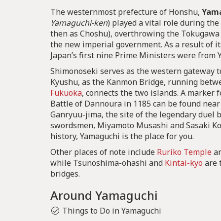
The westernmost prefecture of Honshu,
Yama
Yamaguchi-ken
) played a vital role during th
then as Choshu), overthrowing the Tokugawa
the new imperial government. As a result of its
Japan’s first nine Prime Ministers were from
Shimonoseki serves as the western gateway to
Kyushu, as the Kanmon Bridge, running betw
Fukuoka
, connects the two islands. A marker fo
Battle of Dannoura in 1185 can be found near it
Ganryuu-jima, the site of the legendary duel 
swordsmen, Miyamoto Musashi and Sasaki Koji
history, Yamaguchi is the place for you.
Other places of note include
Ruriko Temple
an
while Tsunoshima-ohashi and
Kintai-kyo
are 
bridges.
Around Yamaguchi
Things to Do in Yamaguchi