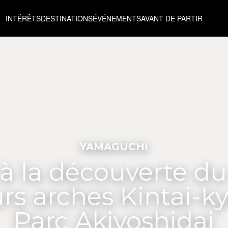
INTÉRÊTS
DESTINATIONS
ÉVÉNEMENTS
AVANT DE PARTIR
YAMAGUCHI
 à la découverte du
rs arches Kintai-k
Parc Akiyoshidai