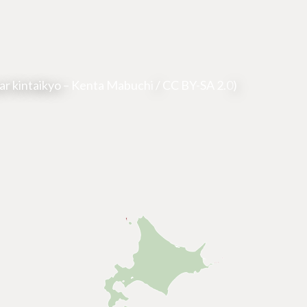
ar kintaikyo –
Kenta Mabuchi
/
CC BY-SA 2.0
)