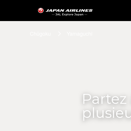
Chūgoku
Yamaguchi
Partez
plusieu