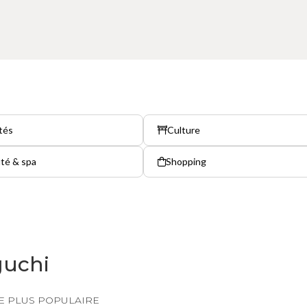
tés
Culture
té & spa
Shopping
guchi
E PLUS POPULAIRE