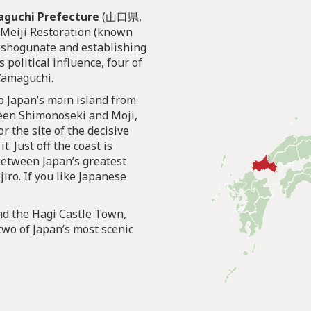
guchi Prefecture
(山口県,
e Meiji Restoration (known
 shogunate and establishing
 political influence, four of
 Yamaguchi.
 Japan’s main island from
een Shimonoseki and Moji,
r the site of the decisive
. Just off the coast is
between Japan’s greatest
ro. If you like Japanese
d the Hagi Castle Town,
two of Japan’s most scenic