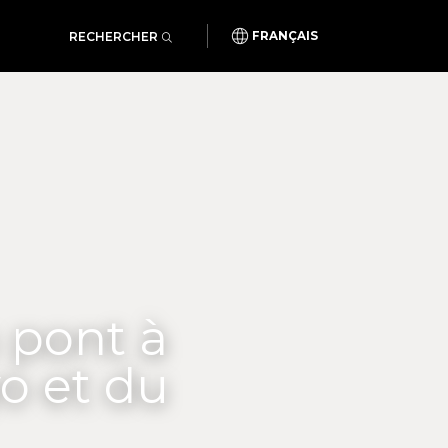
RECHERCHER
FRANÇAIS
 pont à
yo et du