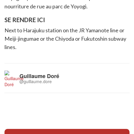
nourriture de rue au parc de Yoyogi.
SE RENDRE ICI
Next to Harajuku station on the JR Yamanote line or
Meiji-jingumae or the Chiyoda or Fukutoshin subway
lines.
Guillaume Doré
@guillaume.dore