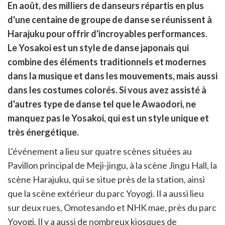
rtager
En août, des milliers de danseurs répartis en plus
r
rtager
d'une centaine de groupe de danse se réunissent à
cebook
r
pier
Harajuku pour offrir d'incroyables performances.
itter
Le Yosakoi est un style de danse japonais qui
en
ur
combine des éléments traditionnels et modernes
rtager
dans la musique et dans les mouvements, mais aussi
dans les costumes colorés. Si vous avez assisté à
d'autres type de danse tel que le Awaodori, ne
manquez pas le Yosakoi, qui est un style unique et
très énergétique.
L'événement a lieu sur quatre scènes situées au
Pavillon principal de Meji-jingu, à la scène Jingu Hall, la
scène Harajuku, qui se situe près de la station, ainsi
que la scène extérieur du parc Yoyogi. Il a aussi lieu
sur deux rues, Omotesando et NHK mae, près du parc
Yoyogi. Il y a aussi de nombreux kiosques de