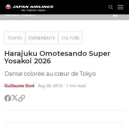
Danseur Yosakoi
TOKYO
ÉVÉNEMENTS
CULTURE
Harajuku Omotesando Super
Yosakoi 2026
Danse colorée au cœur de Tokyo
Guillaume Doré
Aug 09, 2018
- 1 min read
Partager
Partager
Copier
sur
sur
le
Twitter
Facebook
lien
pour
partager