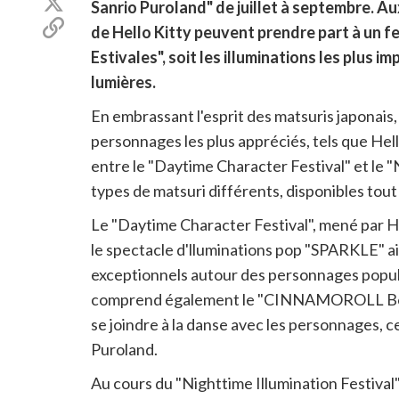
Partager
Sanrio Puroland" de juillet à septembre. A
Facebook
sur
Copier
de Hello Kitty peuvent prendre part à un fe
Twitter
le
Estivales", soit les illuminations les plus i
lien
pour
lumières.
partager
En embrassant l'esprit des matsuris japonais,
personnages les plus appréciés, tels que Hell
entre le "Daytime Character Festival" et le "
types de matsuri différents, disponibles tout 
Le "Daytime Character Festival", mené par 
le spectacle d'lluminations pop "SPARKLE" ai
exceptionnels autour des personnages popula
comprend également le "CINNAMOROLL Bon Da
se joindre à la danse avec les personnages, c
Puroland.
Au cours du "Nighttime Illumination Festival",