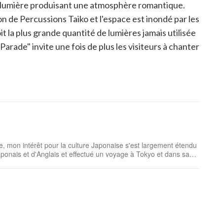
e lumière produisant une atmosphère romantique.
de Percussions Taiko et l'espace est inondé par les
it la plus grande quantité de lumières jamais utilisée
arade" invite une fois de plus les visiteurs à chanter
e, mon intérêt pour la culture Japonaise s'est largement étendu
aponais et d'Anglais et effectué un voyage à Tokyo et dans sa
ue je traduis les articles de Ja...