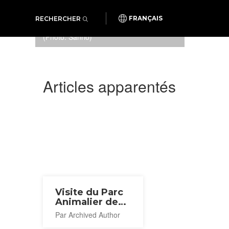
RECHERCHER
FRANÇAIS
Festival d'Eté à Sanrio Puroland
(Photo: Sanrio)
Articles apparentés
Visite du Parc
Animalier de
Tama
Par Archived Author