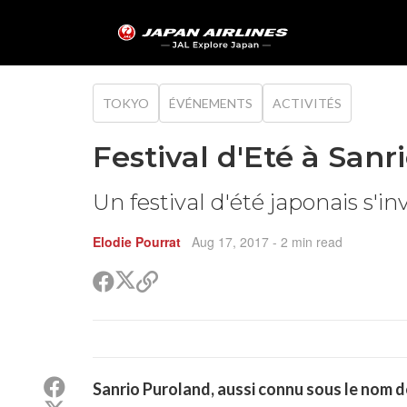
TOKYO
ÉVÉNEMENTS
ACTIVITÉS
Festival d'Eté à Sanr
Un festival d'été japonais s'in
Elodie Pourrat
Aug 17, 2017
- 2 min read
Partager
Partager
Copier
sur
sur
le
Twitter
Facebook
lien
pour
partager
Partager
Sanrio Puroland, aussi connu sous le nom de
sur