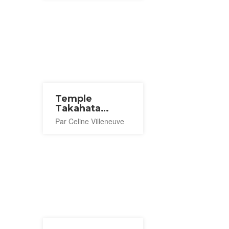
Temple
Takahata
Fudoson
Par Celine Villeneuve
Kongo-ji