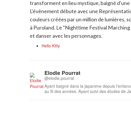
transforment en lieu mystique, baigné d'un
L'évènement débute avec une Représentation 
couleurs créées par un million de lumières, so
à Puroland. Le "Nighttime Festival Marching P
et danser avec les personnages.
Hello Kitty
Elodie Pourrat
@elodie.pourrat
Ayant baigné dans la japanime depuis l'enfanc
au fil des années. Ayant suivi des études de J
région en 2017, c'est avec beaucoup de plaisir q