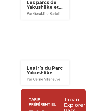
Les parcs de
Yakushiike et
Nozuta
Par Geraldine Bartoli
Les Iris du Parc
Yakushiike
Par Celine Villeneuve
Japan
TARIF
PRÉFÉRENTIEL
Explorer
Pass