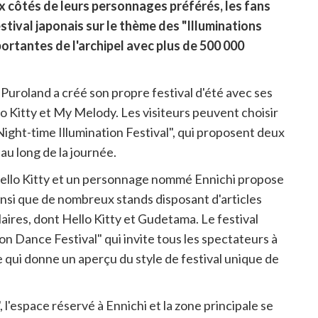
ux côtés de leurs personnages préférés, les fans
stival japonais sur le thème des "Illuminations
mportantes de l'archipel avec plus de 500 000
 Puroland a créé son propre festival d'été avec ses
o Kitty et My Melody. Les visiteurs peuvent choisir
Night-time Illumination Festival", qui proposent deux
au long de la journée.
Hello Kitty et un personnage nommé Ennichi propose
nsi que de nombreux stands disposant d'articles
ires, dont Hello Kitty et Gudetama. Le festival
nce Festival" qui invite tous les spectateurs à
e qui donne un aperçu du style de festival unique de
 l'espace réservé à Ennichi et la zone principale se