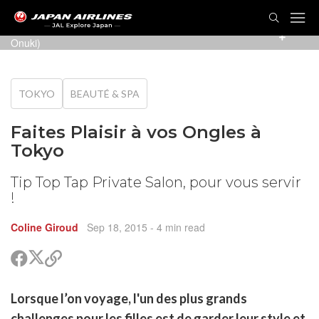
Une des manucures que Mai peut réaliser. (Photo: Mai
Onuki)
TOKYO
BEAUTÉ & SPA
Faites Plaisir à vos Ongles à
Tokyo
Tip Top Tap Private Salon, pour vous servir
!
Coline Giroud
Sep 18, 2015
- 4 min read
Partager
Partager
Copier
sur
sur
le
Twitter
Facebook
lien
rtager
Lorsque l’on voyage, l'un des plus grands
pour
r
rtager
partager
challenges pour les filles est de garder leur style et