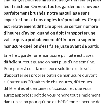
cebook
r
pier
leur fraîcheur. On veut toutes garder nos cheveux
itter
parfaitement brushés, notre maquillage sans
en
ur
imperfections et nos ongles irréprochables. Ce qui
rtager
est relativement difficile après un certain nombre
d’heures d’avion, quand on doit transporter une
valise qui va probablement détériorer la superbe
manucure que l’on s’est faite juste avant de partir.
En effet, garder une manucure parfaite est assez
difficile surtout quand on part plus d’une semaine.
Pour parer à cela, la meilleure solution reste soit
d’apporter ses propres outils de manucure qui vont
s’ajouter aux 20 paires de chaussures, 40 tenues
différentes et centaines d’accessoires que vous
aurez apportés ; soit de vous rendre tout simplement
dans un salon pour qu’une esthéticienne s’occupe de