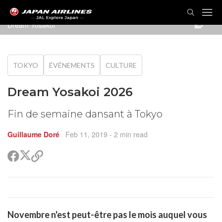
Dream Yosakoi
TOKYO
ÉVÉNEMENTS
CULTURE
Dream Yosakoi 2026
Fin de semaine dansant à Tokyo
Guillaume Doré
Feb 11, 2019
- 2 min read
Partager
Partager
Copier
sur
sur
le
Twitter
Facebook
lien
pour
partager
rtager
Novembre n'est peut-être pas le mois auquel vous