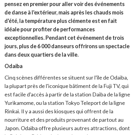
r
rtager
pensez en premier pour aller voir des événements
cebook
r
pier
de danse à l'extérieur, mais après les chauds mois
itter
d'été, la température plus clémente est en fait
en
ur
idéale pour profiter de performances
rtager
exceptionnelles. Pendant cet événement de trois
jours, plus de 6 000 danseurs offrirons un spectacle
dans deux quartiers de la ville.
Odaiba
Cinq scènes différentes se situent sur l'île de Odaiba,
la plupart près de l'iconique bâtiment de la Fuji TV, qui
est facile d'accès à partir de la station Daiba de la ligne
Yurikamome, ou la station Tokyo Teleport de la ligne
Rinkai. Il y a aussi des kiosques qui offrent de la
nourriture et des produits provenant de partout au
Japon. Odaiba offre plusieurs autres attractions, dont