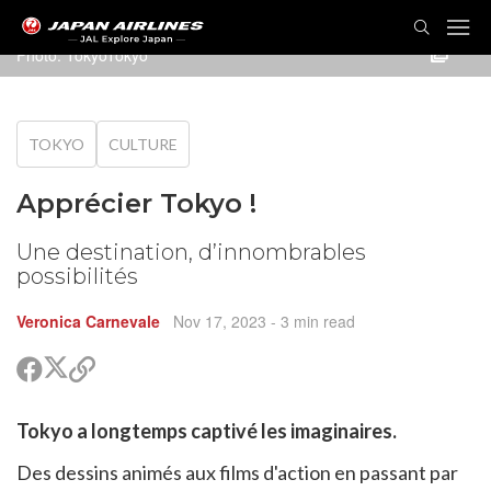
Photo: TokyoTokyo
TOKYO
CULTURE
Apprécier Tokyo !
Une destination, d’innombrables
possibilités
Veronica Carnevale
Nov 17, 2023
- 3 min read
Partager
Partager
Copier
sur
sur
le
Twitter
Facebook
lien
rtager
Tokyo a longtemps captivé les imaginaires.
pour
r
rtager
partager
cebook
Des dessins animés aux films d'action en passant par
r
pier