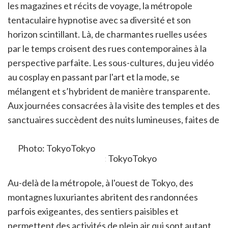
itter
les magazines et récits de voyage, la métropole
en
tentaculaire hypnotise avec sa diversité et son
ur
horizon scintillant. Là, de charmantes ruelles usées
rtager
par le temps croisent des rues contemporaines à la
perspective parfaite. Les sous-cultures, du jeu vidéo
au cosplay en passant par l'art et la mode, se
mélangent et s’hybrident de manière transparente.
Aux journées consacrées à la visite des temples et des
sanctuaires succèdent des nuits lumineuses, faites de
bars ou de clubs animés.
Photo: TokyoTokyo
Au-delà de la métropole, à l'ouest de Tokyo, des
montagnes luxuriantes abritent des randonnées
parfois exigeantes, des sentiers paisibles et
permettent des activités de plein air qui sont autant