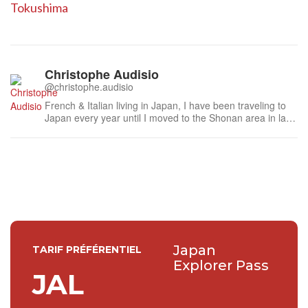
Tokushima
Christophe Audisio
@christophe.audisio
French & Italian living in Japan, I have been traveling to
Japan every year until I moved to the Shonan area in late
2018. Coffee lover, I spend most of my free time looking
for the best cafes the area has to offer.
Japan
TARIF PRÉFÉRENTIEL
Explorer Pass
JAL