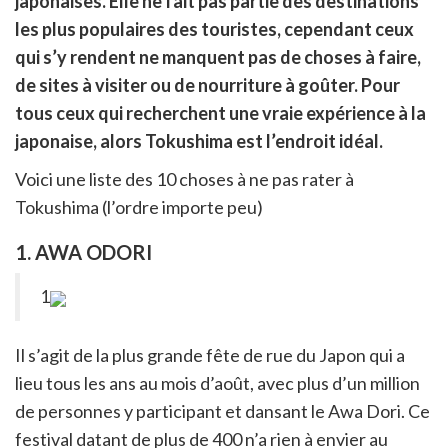
japonaises. Elle ne fait pas partie des destinations
itter
les plus populaires des touristes, cependant ceux
en
ur
qui s’y rendent ne manquent pas de choses à faire,
rtager
de sites à visiter ou de nourriture à goûter. Pour
tous ceux qui recherchent une vraie expérience à la
japonaise, alors Tokushima est l’endroit idéal.
Voici une liste des 10 choses à ne pas rater à
Tokushima (l’ordre importe peu)
1. AWA ODORI
1
Il s’agit de la plus grande fête de rue du Japon qui a
lieu tous les ans au mois d’août, avec plus d’un million
de personnes y participant et dansant le Awa Dori. Ce
festival datant de plus de 400 n’a rien à envier au