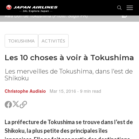
Awa Dori de Tokushima (Photo: Sugoi PR)
TOKUSHIMA
ACTIVITÉS
Les 10 choses à voir à Tokushima
Les merveilles de Tokushima, dans l'est de
Shikoku
Christophe Audisio
Mar 15, 2016
- 9 min read
Partager
Partager
Copier
sur
sur
le
Twitter
Facebook
lien
rtager
La préfecture de Tokushima se trouve dans l’est de
pour
r
rtager
partager
Shikoku, la plus petite des principales îles
cebook
r
pier