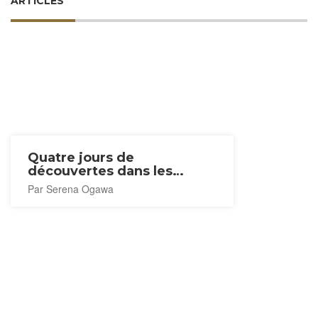
ARTICLES
Quatre jours de
découvertes dans les
préfectures de Fukui et
Par Serena Ogawa
Shiga (du Sud vers le Nord)