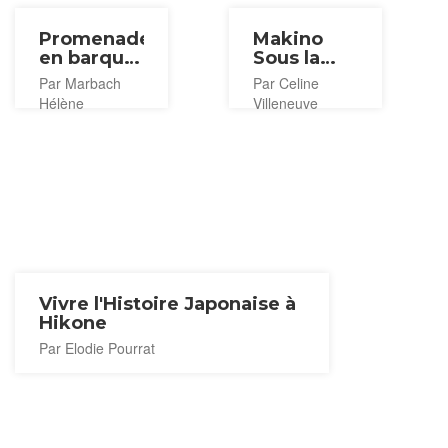
Promenade
Makino
en barque
Sous la
à
Neige
Par Marbach
Par Celine
Hachimanbori
Hélène
Villeneuve
Vivre l'Histoire Japonaise à
Hikone
Par Elodie Pourrat