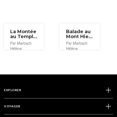
La Montée
Balade au
au Temple
Mont Hiei
Enryaku-ji
& Enryaku-
Par Marbach
Par Marbach
ji
Hélène
Hélène
EXPLORER
VOYAGER