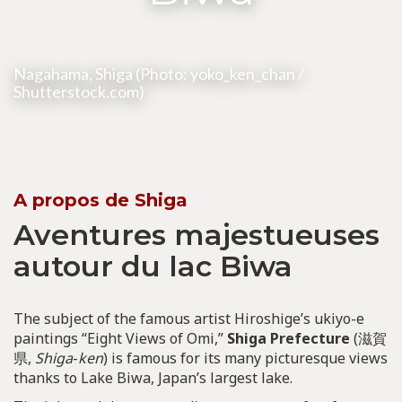
Nagahama, Shiga (Photo: yoko_ken_chan /
Shutterstock.com)
A propos de Shiga
Aventures majestueuses
autour du lac Biwa
The subject of the famous artist Hiroshige’s ukiyo-e
paintings “Eight Views of Omi,”
Shiga Prefecture
(滋賀
県,
Shiga
-
ken
) is famous for its many picturesque views
thanks to Lake Biwa, Japan’s largest lake.