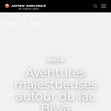
Kansai
Shiga
SHIGA
Aventures
majestueuses
autour du lac
Biwa