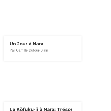
Un Jour à Nara
Par Camille Dufour-Blain
Le Kōfuku-ji à Nara: Trésor