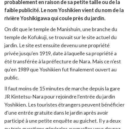
probablement en raison de sa petite taille ou de la
en
ur
faible publicité. Le nom Yoshikien vient du nom de la
rtager
rivière Yoshikigawa qui coule près du jardin.
On dit que le temple de Manishuin, une branche du
temple de Kofukuji, se trouvait sur le site actuel du
jardin. Le site est ensuite devenu une propriété
privée jusqu'en 1919, date à laquelle sa propriété a
été transférée à la préfecture de Nara. Mais ce n'est
qu'en 1989 que Yoshikien fut finalement ouvert au
public.
Il faut moins de 15 minutes de marche depuis la gare
JR Kintetsu-Nara pour rejoindre l'entrée du jardin
Yoshikien. Les touristes étrangers peuvent bénéficier
d'une entrée gratuite dans le jardin après avoir
participé à une petite enquête au guichet. Il y a deux
ou trois questions générales auxquelles vous devrez