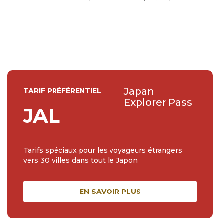
dehors des sentiers battus de cette ville incroyable. Et
pourquoi pas conseiller ceux qui voyagent au Japon !En
2018, j'ai découvert l'île de Kyushu, pédalé sur les ponts
de Shimanami Kaido et grim...
Japan
TARIF PRÉFÉRENTIEL
Explorer Pass
JAL
Tarifs spéciaux pour les voyageurs étrangers
vers 30 villes dans tout le Japon
EN SAVOIR PLUS