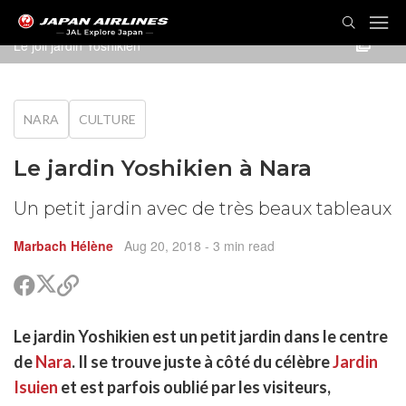
Le joli jardin Yoshikien
NARA
CULTURE
Le jardin Yoshikien à Nara
Un petit jardin avec de très beaux tableaux
Marbach Hélène
Aug 20, 2018
- 3 min read
Partager
Partager
Copier
sur
sur
le
Twitter
Facebook
lien
rtager
Le jardin Yoshikien est un petit jardin dans le centre
pour
r
rtager
partager
de
Nara
. Il se trouve juste à côté du célèbre
Jardin
cebook
r
pier
Isuien
et est parfois oublié par les visiteurs,
itter