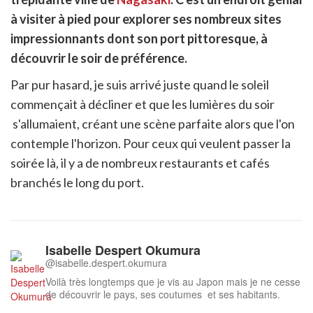
cebook
r
pier
à visiter à pied pour explorer ses nombreux sites
itter
impressionnants dont son port pittoresque, à
en
ur
découvrir le soir de préférence.
rtager
Par pur hasard, je suis arrivé juste quand le soleil
commençait à décliner et que les lumières du soir
s'allumaient, créant une scène parfaite alors que l'on
contemple l'horizon. Pour ceux qui veulent passer la
soirée là, il y a de nombreux restaurants et cafés
branchés le long du port.
Isabelle Despert Okumura
@isabelle.despert.okumura
Voilà très longtemps que je vis au Japon mais je ne cesse
de découvrir le pays, ses coutumes et ses habitants.