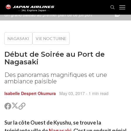
Un grand bateau au premier plan de ce joli port
NAGASAKI
VIE NOCTURNE
Début de Soirée au Port de
Nagasaki
Des panoramas magnifiques et une
ambiance paisible
Isabelle Despert Okumura
May 03, 2017
- 1 min read
Partager
Partager
Copier
sur
sur
le
Twitter
Facebook
lien
rtager
Sur la côte Ouest de Kyushu, se trouve la
pour
r
rtager
partager
trépidante ville de
Nagasaki
. C'est un endroit génial