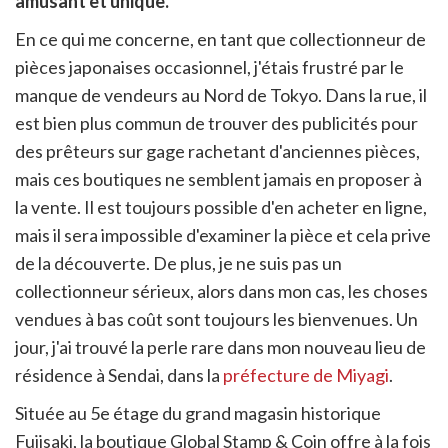
amusant et unique.
itter
en
En ce qui me concerne, en tant que collectionneur de
ur
pièces japonaises occasionnel, j'étais frustré par le
rtager
manque de vendeurs au Nord de Tokyo. Dans la rue, il
est bien plus commun de trouver des publicités pour
des prêteurs sur gage rachetant d'anciennes pièces,
mais ces boutiques ne semblent jamais en proposer à
la vente. Il est toujours possible d'en acheter en ligne,
mais il sera impossible d'examiner la pièce et cela prive
de la découverte. De plus, je ne suis pas un
collectionneur sérieux, alors dans mon cas, les choses
vendues à bas coût sont toujours les bienvenues. Un
jour, j'ai trouvé la perle rare dans mon nouveau lieu de
résidence à Sendai, dans la
préfecture de Miyagi
.
Située au 5e étage du grand magasin historique
Fujisaki, la boutique Global Stamp & Coin offre à la fois