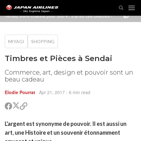
Tentez votre chance pour 500￥. J'ai eu ces beautés !
MIYAGI
SHOPPING
Timbres et Pièces à Sendai
Commerce, art, design et pouvoir sont un
beau cadeau
Elodie Pourrat
Apr 21, 2017
- 6 min read
Partager
Partager
Copier
sur
sur
le
Twitter
Facebook
lien
rtager
L'argent est synonyme de pouvoir. Il est aussi un
pour
r
rtager
partager
art, une Histoire et un souvenir étonnamment
cebook
r
pier