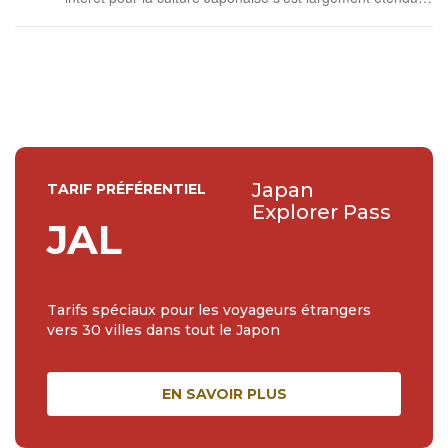
au fil des années. Ayant suivi des études de Japonais et
d'Anglais et effectué un voyage à Tokyo et dans sa région
en 2017, c'est avec beaucoup de plaisir que je traduis les
articles de Ja...
Japan
TARIF PRÉFÉRENTIEL
Explorer Pass
JAL
Tarifs spéciaux pour les voyageurs étrangers
vers 30 villes dans tout le Japon
EN SAVOIR PLUS