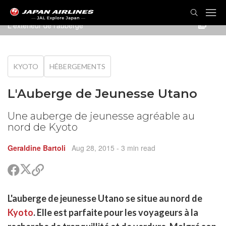
L'extérieur de l'auberge
KYOTO
HÉBERGEMENTS
L'Auberge de Jeunesse Utano
Une auberge de jeunesse agréable au
nord de Kyoto
Geraldine Bartoli
Aug 28, 2015
- 3 min read
Partager
Partager
Copier
sur
sur
le
Twitter
Facebook
lien
rtager
L'auberge de jeunesse Utano se situe au nord de
pour
r
rtager
partager
Kyoto
. Elle est parfaite pour les voyageurs à la
cebook
r
pier