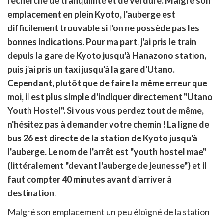
recherche de tranquillité et de verdure. Malgré son
itter
emplacement en plein Kyoto, l'auberge est
en
ur
difficilement trouvable si l'on ne possède pas les
rtager
bonnes indications. Pour ma part, j'ai pris le train
depuis la gare de Kyoto jusqu'à Hanazono station,
puis j'ai pris un taxi jusqu'à la gare d'Utano.
Cependant, plutôt que de faire la même erreur que
moi, il est plus simple d'indiquer directement "Utano
Youth Hostel". Si vous vous perdez tout de même,
n'hésitez pas à demander votre chemin ! La ligne de
bus 26 est directe de la station de Kyoto jusqu'à
l'auberge. Le nom de l'arrêt est "youth hostel mae"
(littéralement "devant l'auberge de jeunesse") et il
faut compter 40 minutes avant d'arriver à
destination.
Malgré son emplacement un peu éloigné de la station