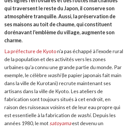
des lignes ferroviaires et des routes marchandes
itter
qui traversent le reste du Japon, il conserve son
en
ur
atmosphère tranquille. Aussi, la préservation de
rtager
ses maisons au toit de chaume, qui constituent
dorénavant l'emblème du village, augmente son
charme.
La préfecture de Kyoto
n'a pas échappé à l'exode rural
de la population et des activités vers les zones
urbaines qu'a connu une grande partie du monde. Par
exemple, le célèbre
washi
(le papier japonais fait main
dans la ville de Kurotani) recrute maintenant ses
artisans dans la ville de Kyoto. Les ateliers de
fabrication sont toujours situés à cet endroit, en
raison des ruisseaux voisins et de leur eau propre qui
est essentielle à la fabrication de
washi.
Depuis les
années 1980, le mot
satoyama
est devenu un