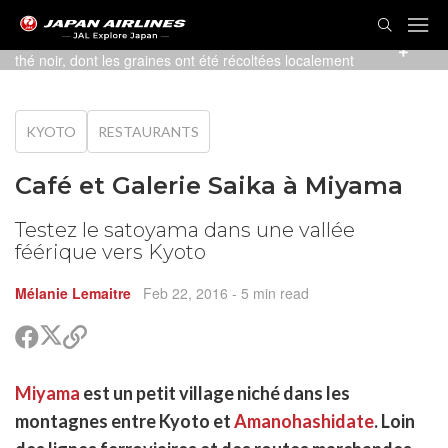
Trois mochi avec de la crème glacée et un kuromame, ou
thé noir, dont les graines ont été récoltées localement
KYOTO
RESTAURANTS
Café et Galerie Saika à Miyama
Testez le satoyama dans une vallée
féérique vers Kyoto
Mélanie Lemaitre
Feb 22, 2016
- 5 min read
Partager
Partager
Copier
sur
sur
le
Twitter
Facebook
lien
rtager
Miyama
est un petit village niché dans les
pour
r
rtager
partager
montagnes entre Kyoto et
Amanohashidate
. Loin
cebook
r
pier