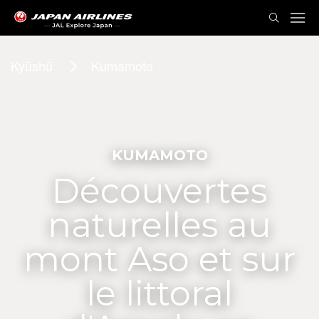
Kyūshū
Kumamoto
KUMAMOTO
Découvertes
naturelles au
mont Aso et sur
le littoral