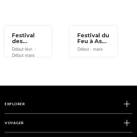
Festival
Festival du
des
Feu à Aso
lanternes
2027
Début févr. -
Début - mars
de
Début mars
Yamaga
2027
EXPLORER
VOYAGER