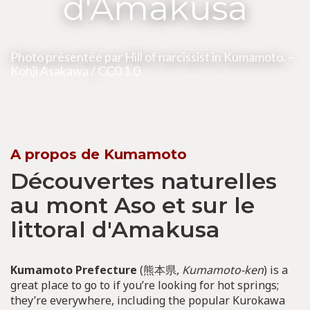
d'Amakusa
Photo présentée par Hill of narcissist in Kumamoto. –
Kohji Asakawa
/
CC0 1.0
A propos de Kumamoto
Découvertes naturelles
au mont Aso et sur le
littoral d'Amakusa
Kumamoto Prefecture
(熊本県,
Kumamoto-ken
) is a
great place to go to if you’re looking for hot springs;
they’re everywhere, including the popular Kurokawa