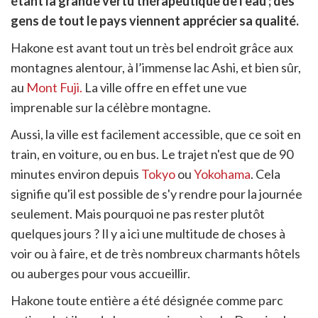
étant la grande vertu thérapeutique de l'eau ; des
itter
gens de tout le pays viennent apprécier sa qualité.
en
ur
Hakone est avant tout un très bel endroit grâce aux
rtager
montagnes alentour, à l’immense lac Ashi, et bien sûr,
au
Mont Fuji
.
La ville offre en effet une vue
imprenable sur la célèbre montagne.
Aussi, la ville est facilement accessible, que ce soit en
train, en voiture, ou en bus. Le trajet n'est que de 90
minutes environ depuis
Tokyo
ou
Yokohama
. Cela
signifie qu'il est possible de s'y rendre pour la journée
seulement. Mais pourquoi ne pas rester plutôt
quelques jours ? Il y a ici une multitude de choses à
voir ou à faire, et de très nombreux charmants hôtels
ou auberges pour vous accueillir.
Hakone toute entière a été désignée comme parc