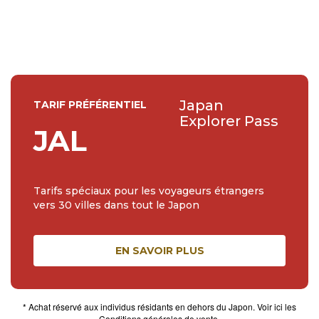
études de japonais et mon séjour d’un an en tant que
rédactrice web dans l’Archipel ...
Japan
TARIF PRÉFÉRENTIEL
Explorer Pass
JAL
Tarifs spéciaux pour les voyageurs étrangers
vers 30 villes dans tout le Japon
EN SAVOIR PLUS
* Achat réservé aux individus résidants en dehors du Japon. Voir ici les
Conditions générales de vente
.