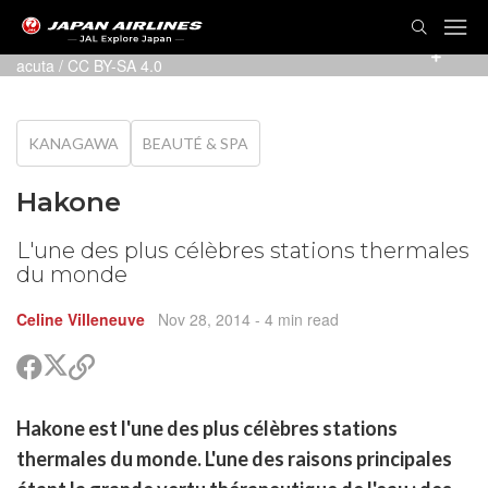
Photo présentée par Mt. Fuji from Hakone –
Quercus
acuta
/
CC BY-SA 4.0
KANAGAWA
BEAUTÉ & SPA
Hakone
L'une des plus célèbres stations thermales
du monde
Celine Villeneuve
Nov 28, 2014
- 4 min read
Partager
Partager
Copier
sur
sur
le
Twitter
Facebook
lien
rtager
Hakone est l'une des plus célèbres stations
pour
r
rtager
partager
thermales du monde. L'une des raisons principales
cebook
r
pier