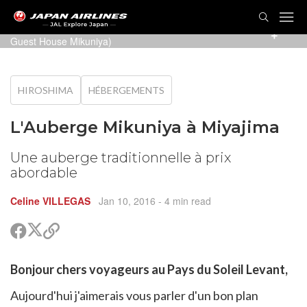
La façade de l'auberge en arrivant (Photo: Miyajima
Guest House Mikuniya)
HIROSHIMA
HÉBERGEMENTS
L'Auberge Mikuniya à Miyajima
Une auberge traditionnelle à prix
abordable
Celine VILLEGAS
Jan 10, 2016
- 4 min read
Partager
Partager
Copier
sur
sur
le
Twitter
Facebook
lien
rtager
Bonjour chers voyageurs au Pays du Soleil Levant,
pour
r
rtager
partager
cebook
Aujourd'hui j'aimerais vous parler d'un bon plan
r
pier