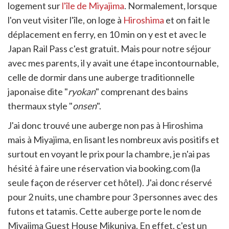
itter
logement sur
l'île de Miyajima
. Normalement, lorsque
en
l'on veut visiter l'île, on loge à
Hiroshima
et on fait le
ur
déplacement en ferry, en 10 min on y est et avec le
rtager
Japan Rail Pass c'est gratuit. Mais pour notre séjour
avec mes parents, il y avait une étape incontournable,
celle de dormir dans une auberge traditionnelle
japonaise dite "
ryokan
" comprenant des bains
thermaux style "
onsen
".
J'ai donc trouvé une auberge non pas à Hiroshima
mais à Miyajima, en lisant les nombreux avis positifs et
surtout en voyant le prix pour la chambre, je n'ai pas
hésité à faire une réservation via booking.com (la
seule façon de réserver cet hôtel). J'ai donc réservé
pour 2 nuits, une chambre pour 3 personnes avec des
futons et tatamis. Cette auberge porte le nom de
Miyajima Guest House Mikuniya. En effet, c'est un