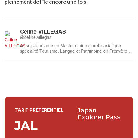
pleinement de l'île encore une fois !
Celine VILLEGAS
@celine.villegas
Je suis étudiante en Master d'air culturelle asiatique
spécialité Tourisme, Langue et Patrimoine en Première
année à l'université d'Aix-Marseille. J'ai effectué une
année d'échange universitaire au Japon, à Nagoya. J'ai
ainsi tenu un blog sur ma vie quotidienne, mes voyages et
experiences culture...
Japan
TARIF PRÉFÉRENTIEL
Explorer Pass
JAL