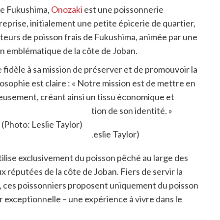
de Fukushima,
Onozaki
est une poissonnerie
eprise, initialement une petite épicerie de quartier,
uteurs de poisson frais de Fukushima, animée par une
on emblématique de la côte de Joban.
 fidèle à sa mission de préserver et de promouvoir la
ilosophie est claire : « Notre mission est de mettre en
ieusement, créant ainsi un tissu économique et
pement et à la préservation de son identité. »
 (Photo: Leslie Taylor)
tilise exclusivement du poisson pêché au large des
réputées de la côte de Joban. Fiers de servir la
x, ces poissonniers proposent uniquement du poisson
 exceptionnelle – une expérience à vivre dans le