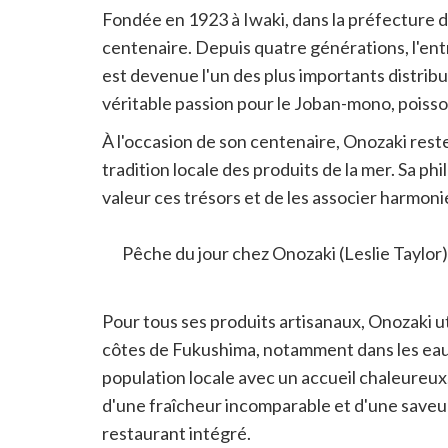
Fondée en 1923 à Iwaki, dans la préfecture 
centenaire. Depuis quatre générations, l'entr
est devenue l'un des plus importants distrib
véritable passion pour le Joban-mono, poiss
À l'occasion de son centenaire, Onozaki reste
tradition locale des produits de la mer. Sa ph
valeur ces trésors et de les associer harmon
régional unique, et contribuant à son dévelop
Pêche du jour chez Onozaki (Leslie Taylor)
Pour tous ses produits artisanaux, Onozaki u
côtes de Fukushima, notamment dans les eaux 
population locale avec un accueil chaleureu
d'une fraîcheur incomparable et d'une saveur
restaurant intégré.