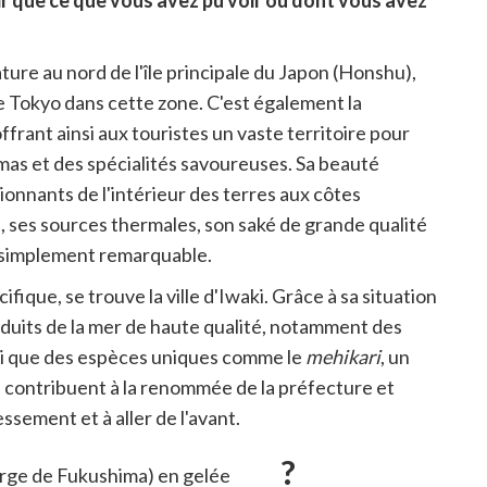
rir que ce que vous avez pu voir ou dont vous avez
ture au nord de l'île principale du Japon (Honshu),
e Tokyo dans cette zone. C'est également la
frant ainsi aux touristes un vaste territoire pour
mas et des spécialités savoureuses. Sa beauté
nnants de l'intérieur des terres aux côtes
es, ses sources thermales, son saké de grande qualité
ut simplement remarquable.
ique, se trouve la ville d'Iwaki. Grâce à sa situation
roduits de la mer de haute qualité, notamment des
insi que des espèces uniques comme le
mehikari
, un
s contribuent à la renommée de la préfecture et
sement et à aller de l'avant.
, le poisson en gelée ?
arge de Fukushima) en gelée