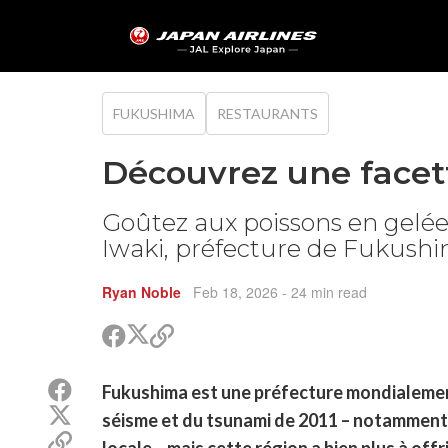
FUKUSHIMA
RESTAURANTS
Découvrez une facet
Goûtez aux poissons en gelée 
Iwaki, préfecture de Fukush
Ryan Noble
Feb 18, 2026
- 24 min read
Partager
Partager
Copier
sur
sur
le
Twitter
Facebook
lien
Partager
Fukushima est une préfecture mondialeme
pour
sur
Partager
partager
séisme et du tsunami de 2011 – notamment 
Facebook
sur
Copier