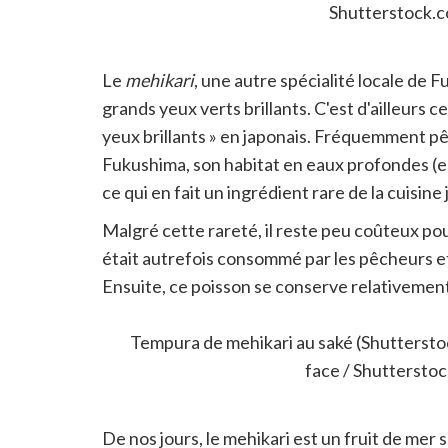
Shutterstock.
Le
mehikari
, une autre spécialité locale de 
grands yeux verts brillants. C'est d'ailleurs ce
yeux brillants » en japonais. Fréquemment pê
Fukushima, son habitat en eaux profondes (ent
ce qui en fait un ingrédient rare de la cuisine
Malgré cette rareté, il reste peu coûteux pour 
était autrefois consommé par les pêcheurs e
Ensuite, ce poisson se conserve relativement p
difficile il y a quelques siècles, voire quelqu
Tempura de mehikari au saké (Shutterstoc
face / Shuttersto
De nos jours, le mehikari est un fruit de mer 