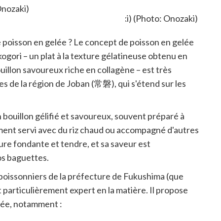
Onozaki)
le poisson en gelée ? Le concept de poisson en gelée
ogori – un plat à la texture gélatineuse obtenu en
uillon savoureux riche en collagène – est très
s de la région de Joban (常磐), qui s'étend sur les
 bouillon gélifié et savoureux, souvent préparé à
lement servi avec du riz chaud ou accompagné d'autres
ture fondante et tendre, et sa saveur est
os baguettes.
poissonniers de la préfecture de Fukushima (que
particulièrement expert en la matière. Il propose
lée, notamment :