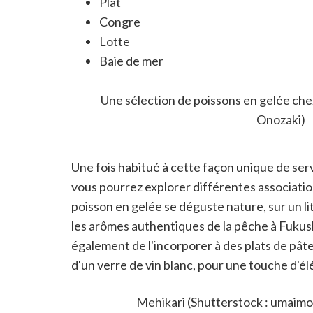
Plat
Congre
Lotte
Baie de mer
Raie rouge
Dorade
Une sélection de poissons en gelée che
Onozaki)
Une fois habitué à cette façon unique de servir
vous pourrez explorer différentes associati
poisson en gelée se déguste nature, sur un l
les arômes authentiques de la pêche à Fukus
également de l'incorporer à des plats de pâtes
d'un verre de vin blanc, pour une touche d'
Qu'est-ce que le mehikari,
Mehikari (Shutterstock : umaimo