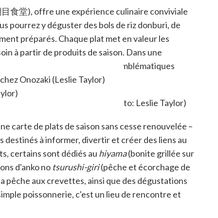
目食堂), offre une expérience culinaire conviviale
s pourrez y déguster des bols de riz donburi, de
ment préparés. Chaque plat met en valeur les
oin à partir de produits de saison. Dans une
al pour savourer les spécialités emblématiques
 chez Onozaki (Leslie Taylor)
ylor)
ne carte de plats de saison sans cesse renouvelée –
stinés à informer, divertir et créer des liens au
s, certains sont dédiés au
hiyama
(bonite grillée sur
ions d'anko no
tsurushi-giri
(pêche et écorchage de
e la pêche aux crevettes, ainsi que des dégustations
simple poissonnerie, c'est un lieu de rencontre et