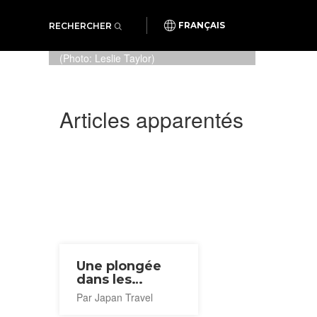
RECHERCHER
FRANÇAIS
Le tunnel fascinant de Fukushima
Aquamarine (Leslie Taylor)
(Photo: Leslie Taylor)
Articles apparentés
Une plongée
dans les
Kamaboko
Par Japan Travel
d'Iwaki