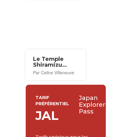
Le Temple
Shiramizu
Amidadō à
Par Celine Villeneuve
Iwaki
Japan
TARIF
PRÉFÉRENTIEL
Explorer
Pass
JAL