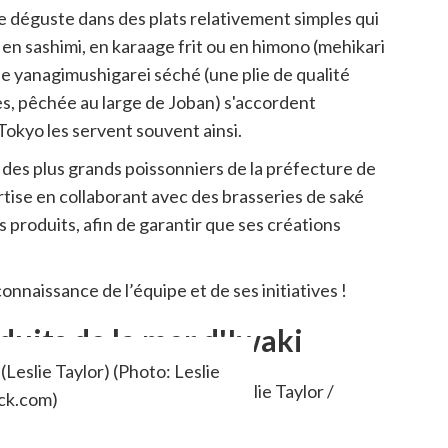
 se déguste dans des plats relativement simples qui
 en sashimi, en karaage frit ou en himono (mehikari
 le yanagimushigarei séché (une plie de qualité
es, pêchée au large de Joban) s'accordent
 Tokyo les servent souvent ainsi.
 des plus grands poissonniers de la préfecture de
tise en collaborant avec des brasseries de saké
 produits, afin de garantir que ses créations
connaissance de l’équipe et de ses initiatives !
duits de la mer d'Iwaki
Leslie Taylor) (Photo: Leslie
ock.com)