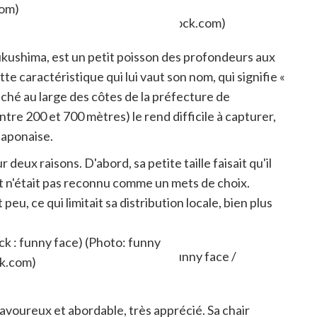
com)
Fukushima, est un petit poisson des profondeurs aux
tte caractéristique qui lui vaut son nom, qui signifie «
ché au large des côtes de la préfecture de
re 200 et 700 mètres) le rend difficile à capturer,
 japonaise.
deux raisons. D'abord, sa petite taille faisait qu'il
t n'était pas reconnu comme un mets de choix.
eu, ce qui limitait sa distribution locale, bien plus
es décennies, aux régions côtières.
k : funny face) (Photo: funny
ck.com)
savoureux et abordable, très apprécié. Sa chair