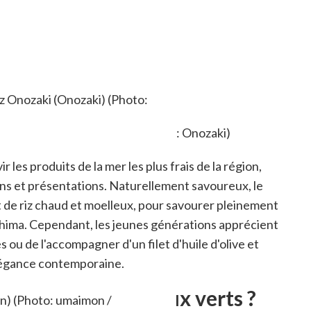
z Onozaki (Onozaki) (Photo:
 les produits de la mer les plus frais de la région,
ons et présentations. Naturellement savoureux, le
it de riz chaud et moelleux, pour savourer pleinement
hima. Cependant, les jeunes générations apprécient
 ou de l'accompagner d'un filet d'huile d'olive et
élégance contemporaine.
 le poisson aux yeux verts ?
n) (Photo: umaimon /