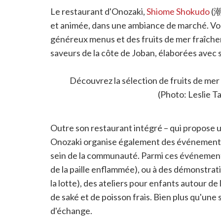
Le restaurant d'Onozaki,
Shiome Shokudo
(潮
et animée, dans une ambiance de marché. Vou
généreux menus et des fruits de mer fraîche
saveurs de la côte de Joban, élaborées avec s
atmosphère décontractée, c'est l'endroit idé
d'Iwaki.
Découvrez la sélection de fruits de mer
(Photo: Leslie Ta
Outre son restaurant intégré – qui propose u
Onozaki organise également des événements de
sein de la communauté. Parmi ces événement
de la paille enflammée), ou à des démonstrat
la lotte), des ateliers pour enfants autour d
de saké et de poisson frais. Bien plus qu'une 
d'échange.