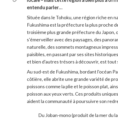
locale – mais cette région a bien plus à off
Twitter
le
entendu parler…
lien
pour
Située dans le Tohoku, une région riche en na
partager
Fukushima est la préfecture la plus proche d
troisième plus grande préfecture du Japon, of
s’émerveiller avec des paysages, des panora
naturelle, des sommets montagneux impressio
paisibles, en passant par ses sites historiqu
et bien d'autres trésors à découvrir, est to
Au sud-est de Fukushima, bordant l'océan Pacif
côtière, elle abrite une grande variété de p
poissons comme la plie et le poisson plat, a
poisson aux yeux verts. Ces produits unique
aident la communauté à poursuivre son redres
Qu'est-ce que le
nikogori
Du Joban-mono (produit de la mer du l