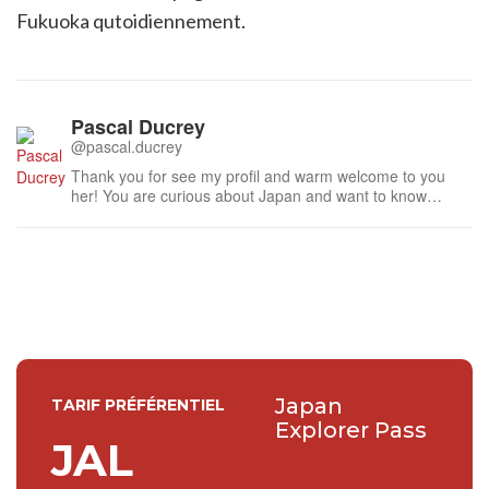
Fukuoka qutoidiennement.
Pascal Ducrey
@pascal.ducrey
Thank you for see my profil and warm welcome to you
her! You are curious about Japan and want to know
more,visit place were authenticity and originality are ? You
want to gor far away from the masses? Here is the right
place. I m her to share my knowledges and try to share
my love of Japan were i...
Japan
TARIF PRÉFÉRENTIEL
Explorer Pass
JAL