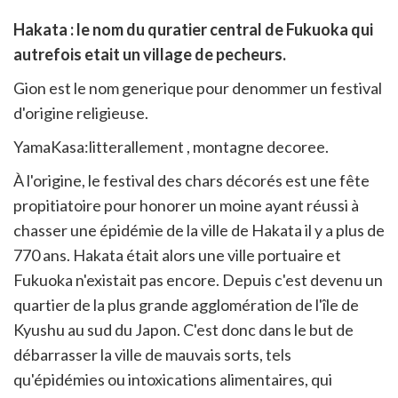
rtager
Hakata : le nom du quratier central de Fukuoka qui
r
rtager
autrefois etait un village de pecheurs.
cebook
r
pier
itter
Gion est le nom generique pour denommer un festival
en
d'origine religieuse.
ur
rtager
YamaKasa:litterallement , montagne decoree.
À l'origine, le festival des chars décorés est une fête
propitiatoire pour honorer un moine ayant réussi à
chasser une épidémie de la ville de Hakata il y a plus de
770 ans. Hakata était alors une ville portuaire et
Fukuoka n'existait pas encore. Depuis c'est devenu un
quartier de la plus grande agglomération de l'île de
Kyushu au sud du Japon. C'est donc dans le but de
débarrasser la ville de mauvais sorts, tels
qu'épidémies ou intoxications alimentaires, qui