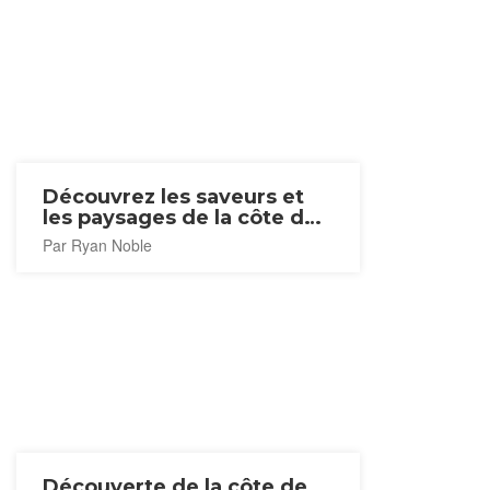
Découvrez les saveurs et
les paysages de la côte de
Miyako
Par Ryan Noble
Découverte de la côte de