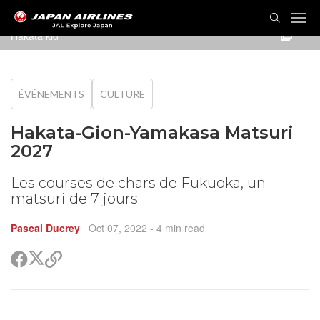
Hakata kid
ÉVÉNEMENTS
CULTURE
Hakata-Gion-Yamakasa Matsuri
2027
Les courses de chars de Fukuoka, un
matsuri de 7 jours
Pascal Ducrey
Oct 07, 2022
- 4 min read
Partager
Partager
Copier
sur
sur
le
Twitter
Facebook
lien
pour
partager