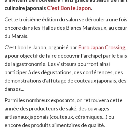
cebook
r
pier
culinaire japonais
C’est Bon le Japon
.
itter
en
Cette troisième édition du salon se déroulera une fois
ur
encore dans les Halles des Blancs Manteaux, au cœur
rtager
du Marais.
C’est bon le Japon, organisé par
Euro Japan Crossing
,
a pour objectif de faire découvrir l’archipel par le biais
de la gastronomie. Les visiteurs pourront ainsi
participer à des dégustations, des conférences, des
démonstrations d'affûtage de couteaux japonais, des
danses...
Parmi les nombreux exposants, on retrouvera cette
année des producteurs de saké, des ouvrages
artisanaux japonais (couteaux, céramiques...) ou
encore des produits alimentaires de qualité.