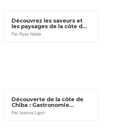
Découvrez les saveurs et
les paysages de la côte de
Miyako
Par Ryan Noble
Découverte de la côte de
Chiba : Gastronomie
maritime et paysages
Par Joanna Ligon
côtiers