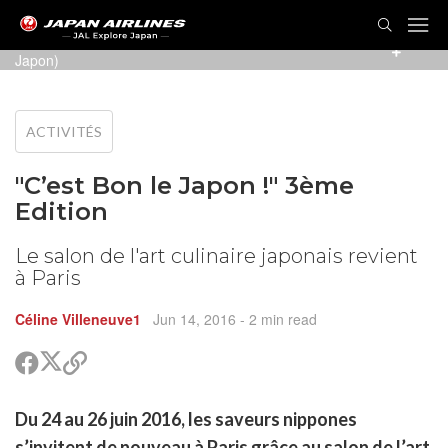
C'est bon le Japon ! (Photo présentée par
C'est bon le
Japon
)
ACTIVITÉS
"C’est Bon le Japon !" 3ème
Edition
Le salon de l'art culinaire japonais revient
à Paris
Céline Villeneuve1
Jun 14, 2016
- 2 min read
Partager
Partager
Copier
sur
sur
le
Twitter
Facebook
lien
rtager
Du 24 au 26 juin 2016, les saveurs nippones
pour
r
rtager
partager
s’invitent de nouveau à Paris grâce au salon de l’art