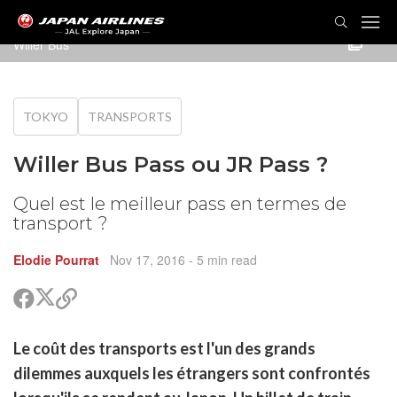
Willer Bus
TOKYO
TRANSPORTS
Willer Bus Pass ou JR Pass ?
Quel est le meilleur pass en termes de
transport ?
Elodie Pourrat
Nov 17, 2016
- 5 min read
Partager
Partager
Copier
sur
sur
le
Twitter
Facebook
lien
rtager
Le coût des transports est l'un des grands
pour
r
rtager
partager
dilemmes auxquels les étrangers sont confrontés
cebook
r
pier