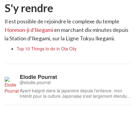
S'y rendre
Il est possible de rejoindre le complexe du temple
Honmon-ji d'Ikegami
en marchant dix minutes depuis
la Station d'Ikegami, sur la Ligne Tokyu Ikegami.
Top 10 Things to do in Ota City
Elodie Pourrat
@elodie.pourrat
Ayant baigné dans la japanime depuis l'enfance, mon
intérêt pour la culture Japonaise s'est largement étendu
au fil des années. Ayant suivi des études de Japonais et
d'Anglais et effectué un voyage à Tokyo et dans sa région
en 2017, c'est avec beaucoup de plaisir que je traduis les
articles de Ja...