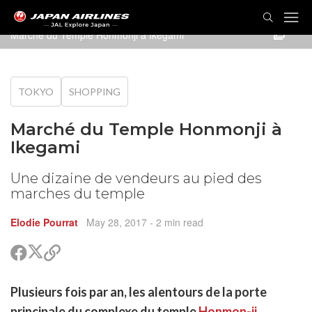
Marché du Temple Honmonji à Ikegami
TOKYO
SHOPPING
Marché du Temple Honmonji à
Ikegami
Une dizaine de vendeurs au pied des
marches du temple
Elodie Pourrat
May 28, 2017
- 2 min read
Partager
Partager
Copier
sur
sur
le
Twitter
Facebook
lien
rtager
Plusieurs fois par an, les alentours de la porte
pour
r
rtager
partager
principale du complexe du temple
Honmon-ji