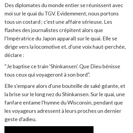
en
Des diplomates du monde entier se réunissent avec
ur
moi sur le quai du TGV. Evidemment, nous portons
rtager
tous un costard ; c'est une affaire sérieuse. Les
flashes des journalistes crépitent alors que
l'Impératrice du Japon apparaît sur le quai. Elle se
dirige vers la locomotive et, d'une voix haut-perchée,
déclare :
"Je baptise ce train 'Shinkansen'. Que Dieu bénisse
tous ceux qui voyageront à son bord".
Elle s'empare alors d'une bouteille de saké géante, et
la brise sur le long nez du Shinkansen. Sur le quai, une
fanfare entame l'hymne du Wisconsin, pendant que
les voyageurs adressent à leurs proches un dernier
geste d'adieu.