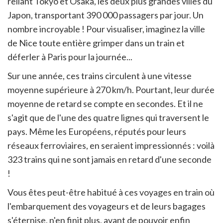
reliant Tokyo et Osaka, les deux plus grandes villes du
Japon, transportant 390 000 passagers par jour. Un
nombre incroyable ! Pour visualiser, imaginez la ville
de Nice toute entière grimper dans un train et
déferler à Paris pour la journée...
Sur une année, ces trains circulent à une vitesse
moyenne supérieure à 270 km/h. Pourtant, leur durée
moyenne de retard se compte en secondes. Et il ne
s'agit que de l'une des quatre lignes qui traversent le
pays. Même les Européens, réputés pour leurs
réseaux ferroviaires, en seraient impressionnés : voilà
323 trains qui ne sont jamais en retard d'une seconde
!
Vous êtes peut-être habitué à ces voyages en train où
l'embarquement des voyageurs et de leurs bagages
s'éternise, n'en finit plus, avant de pouvoir enfin