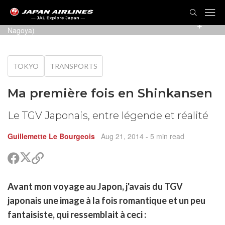
Deux Shinkansen vers des directions opposées (Gare de
Nagoya)
TOKYO
TRANSPORTS
Ma première fois en Shinkansen
Le TGV Japonais, entre légende et réalité
Guillemette Le Bourgeois
Aug 21, 2014
- 5 min read
Partager
Partager
Copier
sur
sur
le
Twitter
Facebook
lien
rtager
Avant mon voyage au Japon, j'avais du TGV
pour
r
rtager
partager
japonais une image à la fois romantique et un peu
cebook
r
pier
fantaisiste, qui ressemblait à ceci :
itter