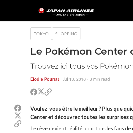
TOKYO
SHOPPING
Le Pokémon Center 
Trouvez ici tous vos Pokémon 
Elodie Pourrat
Jul 13, 2016
- 3 min read
Partager
Partager
Copier
sur
sur
le
Twitter
Facebook
lien
Partager
Voulez-vous être le meilleur ? Plus que q
pour
sur
Partager
partager
Center et découvrez toutes les surprises q
Facebook
sur
Copier
Twitter
Le rêve devient réalité pour tous les fans de 
le