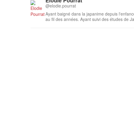
Elodie Pourrat
@elodie.pourrat
Ayant baigné dans la japanime depuis l'enfanc
au fil des années. Ayant suivi des études de J
région en 2017, c'est avec beaucoup de plaisir q