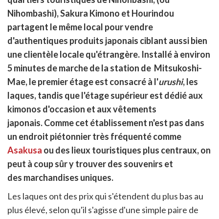
cebook
r
pier
Nihombashi), Sakura Kimono et Hourindou
itter
partagent le même local pour vendre
en
ur
d'authentiques produits japonais ciblant aussi bien
rtager
une clientèle locale qu'étrangère. Installé à environ
5 minutes de marche de la station de Mitsukoshi-
Mae, le premier étage est consacré à l'
urushi
, les
laques, tandis que l'étage supérieur est dédié aux
kimonos d'occasion et aux vêtements
japonais. Comme cet établissement n'est pas dans
un endroit piétonnier très fréquenté comme
Asakusa
ou des lieux touristiques plus centraux, on
peut à coup sûr y trouver des souvenirs et
des marchandises uniques.
Les laques ont des prix qui s'étendent du plus bas au
plus élevé, selon qu'il s'agisse d'une simple paire de