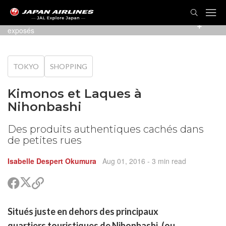
Quelques kimonos avec des motifs artistiques sont
exposés
TOKYO
SHOPPING
Kimonos et Laques à
Nihonbashi
Des produits authentiques cachés dans
de petites rues
Isabelle Despert Okumura
Aug 01, 2016
- 3 min read
Partager
Partager
Copier
sur
sur
le
Twitter
Facebook
lien
rtager
Situés juste en dehors des principaux
pour
r
rtager
partager
quartiers touristiques de Nihonbashi, (ou