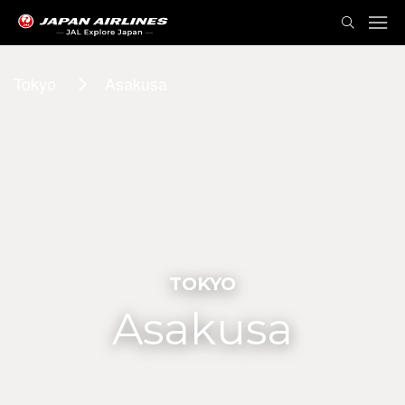
Tokyo
Asakusa
TOKYO
Asakusa