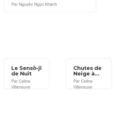
Par Nguyễn Ngọc Khánh
Le Sensō-ji
Chutes de
de Nuit
Neige à
Asakusa
Par Celine
Par Celine
Villeneuve
Villeneuve