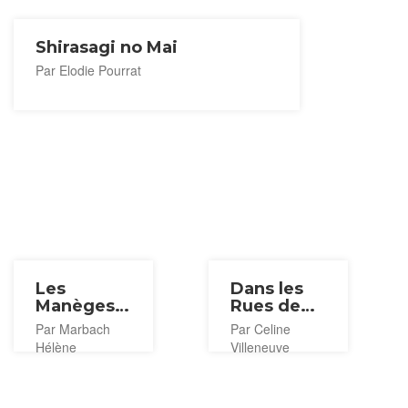
Shirasagi no Mai
Par Elodie Pourrat
Les
Dans les
Manèges
Rues de
du Parc
Asakusa
Par Marbach
Par Celine
Hanayashiki
Hélène
Villeneuve