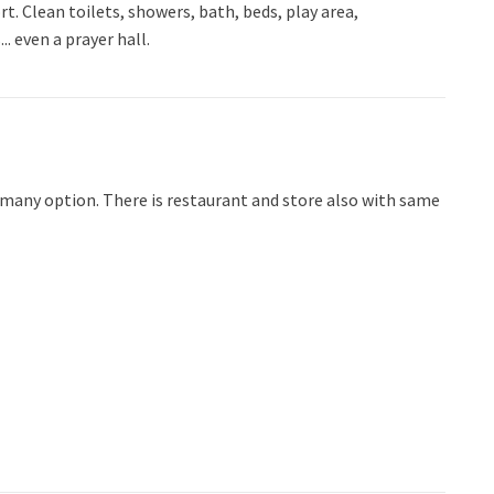
t. Clean toilets, showers, bath, beds, play area,
. even a prayer hall.
 many option. There is restaurant and store also with same