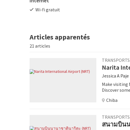
Internet
Wi-fi gratuit
Articles apparentés
21 articles
TRANSPORTS
Narita Int
Jessica A Paje
Make visiting 
Discover some 
Observation d
Chiba
TRANSPORTS
สนามบินน