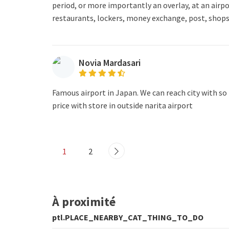
period, or more importantly an overlay, at an airpor
restaurants, lockers, money exchange, post, shops..
Novia Mardasari
Famous airport in Japan. We can reach city with so
price with store in outside narita airport
1
2
À proximité
ptl.PLACE_NEARBY_CAT_THING_TO_DO