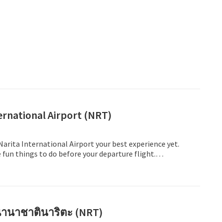
ernational Airport (NRT)
Narita International Airport your best experience yet.
fun things to do before your departure flight.
eck, massage chairs, capsule hotel & more!
านาชาตินาริตะ (NRT)