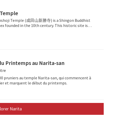
 Temple
inshoji Temple (成田山新勝寺) is a Shingon Buddhist
 founded in the 10th century. This historic site is
ita City, Chiba and about a 20 minute walk from JR Narita
o the station’s close proximity to Narita Airport, the
rfect spot for travelers to sample the area’s rich culture
ayovers. The renowned temple is a must-see and known
ost visited temple in Japan, after Meiji Shrine. The
tasan is a cultural experience in itself. After exiting JR
n, visitors must walk along Omotesando, which is a
du Printemps au Narita-san
t lined with traditional craft shops and restaurants —
itre
reshly grilled eel dishes. Once visitors reach the temple,
ted by Niomon Gate, a grand structure whose presence
 400 pruniers au temple Narita-san, qui commencent à
 buildings and relics within. Explore Naritasan’s
vrier et marquent le début du printemps.
ough if time permits, guests should explore the entire
dicate some time to prayer for an immersive and
rience.
lorer Narita