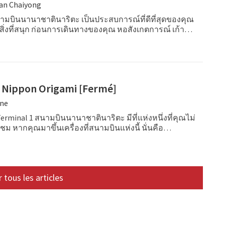
an Chaiyong
ามบินนานาชาตินาริตะ เป็นประสบการณ์ที่ดีที่สุดของคุณ
งที่สนุก ก่อนการเดินทางของคุณ หอสังเกตการณ์ เก้าอี้
คปซูลและอื่นๆ
์ Nippon Origami [Fermé]
ne
Terminal 1 สนามบินนานาชาตินาริตะ มีที่แห่งหนึ่งที่คุณไม่
หากคุณมาขึ้นเครื่องที่สนามบินแห่งนี้ นั่นคือ
ippon Origami ศิลปะในการพับกระดาษของญี่ปุ่นหรือโอะริ
เป็นศิลปะเก่าแก่และมีชื่อเสียงของญี่ปุ่น ที่นี่มีโอะริกะมิ
ิ้น มีตั้งแต่นกระเรียนแบบง่ายๆ ไปจนถึงนกระเรียนตัวจิ๋วที่
ุลทรรศน์ส่องทำ นั่นหมายถึงต้องใช้กล้องจุลทรรศน์ส่องดู
 tous les articles