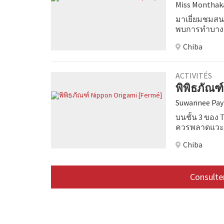
Miss Monthak
มาเยี่ยมชมสน
พบการทำบางสิ่
นวด โรงแรมแ
Chiba
ACTIVITÉS
พิพิธภัณฑ
Suwannee Pay
บนชั้น 3 ของ 
ควรพลาดแวะชม 
พิพิธภัณฑ์ N
Chiba
กะมิ (Origami) 
ให้ชมถึง 400 ช
ต้องใช้กล้องจ
Consulter
ด้วย