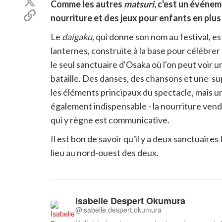
Partager
Comme les autres
matsuri
, c'est un événe
Facebook
sur
Copier
nourriture et des jeux pour enfants en plus
Twitter
le
lien
Le
daigaku,
qui donne son nom au festival, 
pour
lanternes, construite à la base pour célébrer
partager
le seul sanctuaire d'Osaka où l'on peut voir u
bataille. Des danses, des chansons et une s
les éléments principaux du spectacle, mais 
également indispensable - la nourriture vend
qui y règne est communicative.
Il est bon de savoir qu'il y a deux sanctuaires
lieu au nord-ouest des deux.
Isabelle Despert Okumura
@isabelle.despert.okumura