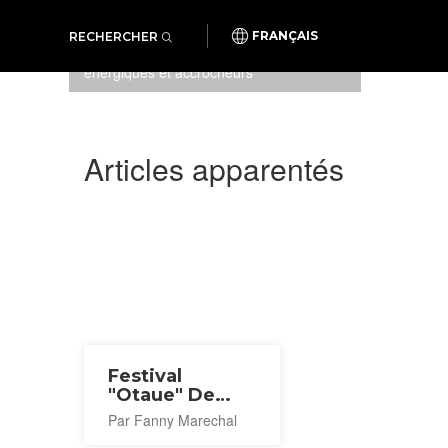
RECHERCHER
FRANÇAIS
Tambours traditionnels
énergiques et accrocheurs
Articles apparentés
Festival
"Otaue" De
Plantation Du
Par Fanny Marechal
Riz À Osaka