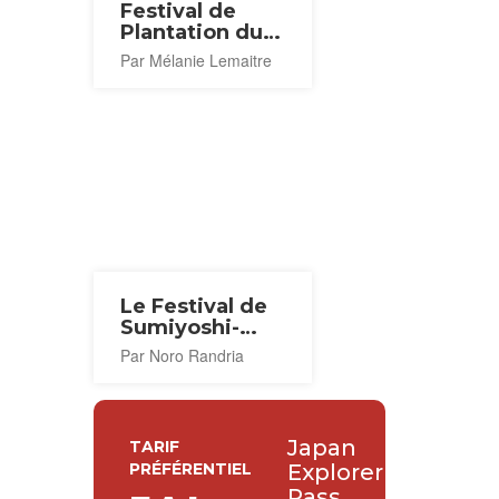
Festival de
Plantation du
Riz 2027
Par Mélanie Lemaitre
Le Festival de
Sumiyoshi-
Taisha
Par Noro Randria
Japan
TARIF
PRÉFÉRENTIEL
Explorer
Pass