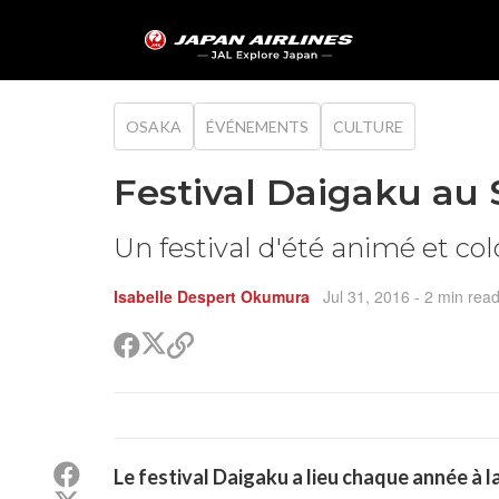
OSAKA
ÉVÉNEMENTS
CULTURE
Festival Daigaku au 
Un festival d'été animé et co
Isabelle Despert Okumura
Jul 31, 2016
- 2 min rea
Partager
Partager
Copier
sur
sur
le
Twitter
Facebook
lien
pour
partager
Partager
Le festival Daigaku a lieu chaque année à la
sur