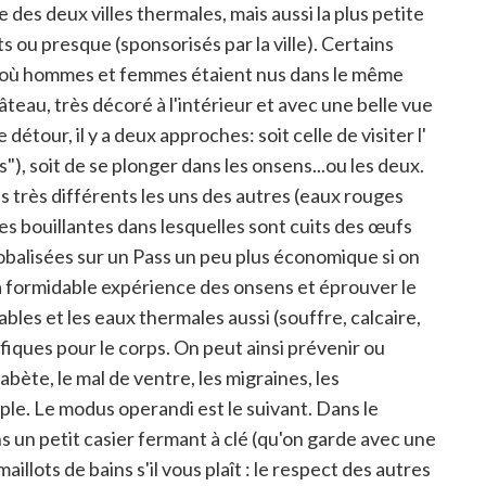
des deux villes thermales, mais aussi la plus petite
s ou presque (sponsorisés par la ville). Certains
se où hommes et femmes étaient nus dans le même
teau, très décoré à l'intérieur et avec une belle vue
 détour, il y a deux approches: soit celle de visiter l'
), soit de se plonger dans les onsens...ou les deux.
as très différents les uns des autres (eaux rouges
es bouillantes dans lesquelles sont cuits des œufs
lobalisées sur un Pass un peu plus économique si on
 la formidable expérience des onsens et éprouver le
ables et les eaux thermales aussi (souffre, calcaire,
fiques pour le corps. On peut ainsi prévenir ou
bète, le mal de ventre, les migraines, les
le. Le modus operandi est le suivant. Dans le
s un petit casier fermant à clé (qu'on garde avec une
aillots de bains s'il vous plaît : le respect des autres