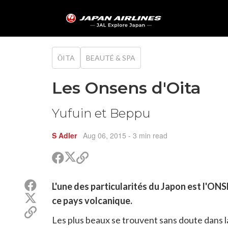
ŌITA
BEAUTÉ & SPA
Les Onsens d'Oita
Yufuin et Beppu
S Adler
Aug 06, 2015
- 3 min read
Partager
Partager
Copier
sur
sur
le
Twitter
Facebook
lien
Partager
L'une des particularités du Japon est l'ON
pour
sur
Partager
partager
ce pays volcanique.
Facebook
sur
Copier
Twitter
Les plus beaux se trouvent sans doute dans l
le