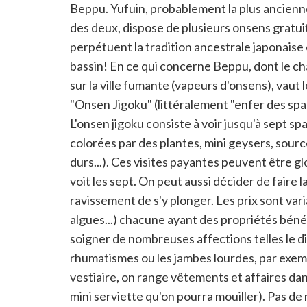
lien
Beppu. Yufuin, probablement la plus ancienne 
pour
des deux, dispose de plusieurs onsens gratuit
partager
perpétuent la tradition ancestrale japonai
bassin! En ce qui concerne Beppu, dont le châ
sur la ville fumante (vapeurs d'onsens), vaut le
"Onsen Jigoku" (littéralement "enfer des spas"
L'onsen jigoku consiste à voir jusqu'à sept sp
colorées par des plantes, mini geysers, sourc
durs...). Ces visites payantes peuvent être g
voit les sept. On peut aussi décider de faire
ravissement de s'y plonger. Les prix sont vari
algues...) chacune ayant des propriétés béné
soigner de nombreuses affections telles le dia
rhumatismes ou les jambes lourdes, par exemp
vestiaire, on range vêtements et affaires dan
mini serviette qu'on pourra mouiller). Pas de m