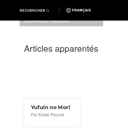
RECHERCHER
FRANÇAIS
JIGOKU : l'un des onsens (Photo
présentée par
Wikipedia
)
Articles apparentés
Yufuin no Mori
Par Elodie Pourrat