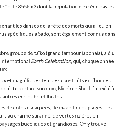
te île de 855km2 dont la population n’excède pas les
nant les danses de la fête des morts qui a lieu en
venus spécifiques à Sado, sont également connus dans
èbre groupe de taïko (grand tambour japonais), a élu
al international
Earth Celebration,
qui, chaque année
urs.
eux et magnifiques temples construits en l’honneur
uddhiste portant son nom, Nichiren Shū
.
Il fut exilé à
s autres écoles bouddhistes.
tres de côtes escarpées, de magnifiques plages très
urs au charme suranné, de vertes rizières en
s paysages bucoliques et grandioses. On y trouve