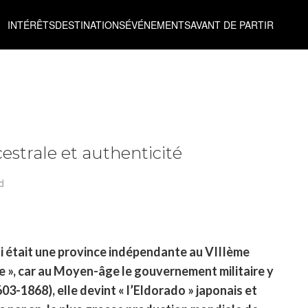
INTÉRÊTS
DESTINATIONS
ÉVÉNEMENTS
AVANT DE PARTIR
estrale et authenticité
d
i était une province indépendante au VIIIème
te », car au Moyen-âge le gouvernement militaire y
03-1868), elle devint « l’Eldorado » japonais et