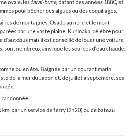
me ovale, les
tarai-bune,
datant
des années 1880, et
 femmes pour pêcher des algues ou des coquillages.
chaines de montagnes, Osado au nord et le mont
parées par une vaste plaine,
Kuninaka
,
célèbre pour
ce d’autobus mais il est conseillé de louer une voiture
s, sont nombreux ainsi que les sources d’eau chaude,
utomne ou en été. Baignée par un courant marin
ste de la mer du Japon et, de juillet à septembre, ses
longée.
e randonnée.
45 km, par un service de ferry (2h20) ou de bateau