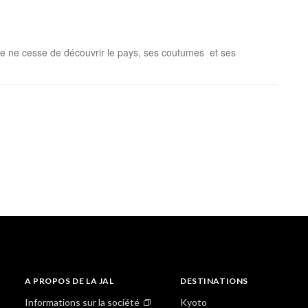
 je ne cesse de découvrir le pays, ses coutumes et ses
A PROPOS DE LA JAL
DESTINATIONS
Informations sur la société
Kyoto