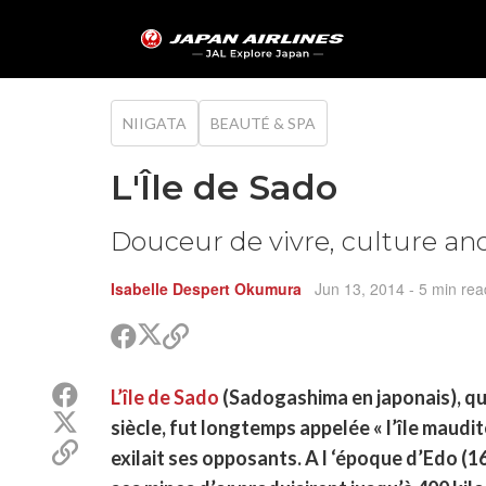
NIIGATA
BEAUTÉ & SPA
L'Île de Sado
Douceur de vivre, culture anc
Isabelle Despert Okumura
Jun 13, 2014
- 5 min rea
Partager
Partager
Copier
sur
sur
le
Twitter
Facebook
lien
Partager
L’île de Sado
(Sadogashima en japonais), qu
pour
sur
Partager
partager
siècle, fut longtemps appelée « l’île maudi
Facebook
sur
Copier
exilait ses opposants. A l ‘époque d’Edo (16
Twitter
le