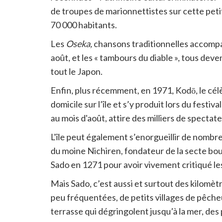
de troupes de marionnettistes sur cette peti
70 000 habitants.
Les
Oseka,
chansons traditionnelles accompag
août, et les « tambours du diable », tous de
tout le Japon.
Enfin, plus récemment, en 1971, Kodō, le cél
domicile sur l’île et s’y produit lors du festiv
au mois d'août, attire des milliers de spectate
L'île peut également s’enorgueillir de nombr
du moine Nichiren, fondateur de la secte bo
Sado en 1271 pour avoir vivement critiqué le
Mais Sado, c’est aussi et surtout des kilomè
peu fréquentées, de petits villages de pêche
terrasse qui dégringolent jusqu’à la mer, de