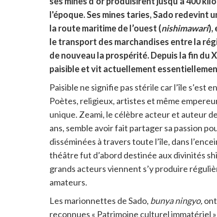
ses mines d’or produisirent jusqu’à 400 kil
lien
pour
l'époque. Ses mines taries, Sado redevint u
partager
la route maritime de l’ouest (
nishimawari
),
le transport des marchandises entre la rég
de nouveau la prospérité. Depuis la fin du X
paisible et vit actuellement essentiellement
Paisible ne signifie pas stérile car l’île s’est
Poètes, religieux, artistes et même empereur
unique. Zeami, le célèbre acteur et auteur de 
ans, semble avoir fait partager sa passion po
disséminées à travers toute l’île, dans l’enc
théâtre fut d’abord destinée aux divinités shi
grands acteurs viennent s’y produire réguliè
amateurs.
Les marionnettes de Sado,
bunya ningyo
,
ont 
reconnues « Patrimoine culturel immatériel » 