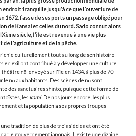
os par an, la plus grosse production mondiale de
n endroit tranquille jusqu’à ce que l’ouverture de
 en 1672, fasse de ses ports un passage obligé pour
ion de Kansai et celles du nord. Sado connut alors
IXème siècle, l’île est revenue à une vie plus
 de l’agriculture et de la pêche.
 enrichie culturellement tout au long de son histoire.
s en exil ont contribué à y développer une culture
théâtre nō, envoyé sur l’île en 1434, à plus de 70
ur le nō aux habitants. Des scènes de nō sont
einte des sanctuaires shinto, puisque cette forme de
ntoïstes, les
kami.
De nos jours encore, les plus
rement et la population a ses propres troupes
une tradition de plus de trois siècles et ont été
par le gouvernement japonais. Il existe une dizaine