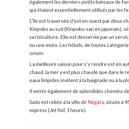
également les derniers petits bateaux de for
qui étaient essentiellement utilisés par les
L’île est traversée d’est en ouest par deux 
Kinpoku au sud (Kinpoku-san en japonais), sé
sa riziculture. Elle est desservie par un servi
ou une moto. Les hôtels, de toutes catégorie
onsen.
La meilleure saison pour s’y rendre est en a
chaud, la mer y est plus chaude que dans le re
eaux limpides invitent à la baignade ou à la p
Il existe également de splendides chemins d
Sado est reliée à la ville de
Niigata
, située à 
express (
Jet foil,
1 heure).