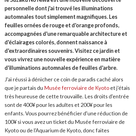
cebook
r
pier
personnelle dont j'ai trouvé les illuminations
itter
automnales tout simplement magnifiques. Les
en
ur
feuilles ornées de rouge et d'orange profonds,
rtager
accompagnées d'une remarquable architecture et
d'éclairages colorés, donnent naissance à
d'extraordinaires souvenirs. Visitez ce jardin et
vous vivrez une nouvelle expérience en matière
d'illuminations automnales de feuilles d'arbre.
J'ai réussi à dénicher ce coin de paradis caché alors
que je partais du
Musée ferroviaire de Kyoto
et j'étais
très heureuse de cette trouvaille. Les droits d'entrée
sont de 400¥ pour les adultes et 200¥ pour les
enfants. Vous pourrez bénéficier d'une réduction de
100¥ si vous avez un ticket du Musée ferroviaire de
Kyoto ou de l'Aquarium de Kyoto, donc faites