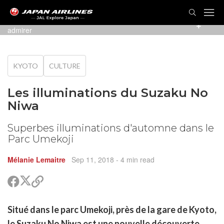
Les feuilles d'automne rescellent de superbes couleurs à
admirer
KYOTO
CULTURE
Les illuminations du Suzaku No
Niwa
Superbes illuminations d'automne dans le
Parc Umekoji
Mélanie Lemaitre
Sep 11, 2018
- 4 min read
Partager
Partager
Copier
sur
sur
le
Twitter
Facebook
lien
rtager
Situé dans le parc Umekoji, près de la gare de Kyoto,
pour
r
rtager
partager
le Suzaku No Niwa est une nouvelle découverte