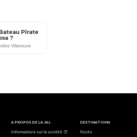
Bateau Pirate
osa ?
eline Villeneuve
A PROPOS DE LA JAL
DESTINATIONS
Informations sur la société
Kyoto