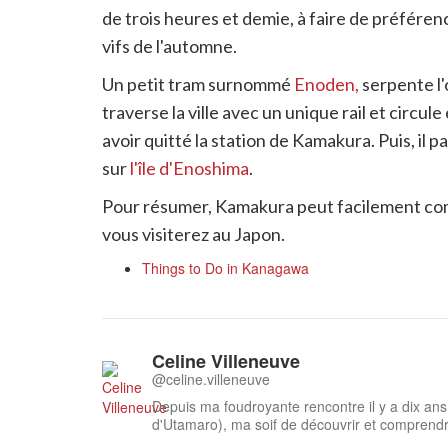
de trois heures et demie, à faire de préférence
vifs de l'automne.
Un petit tram surnommé
Enoden,
serpente l
traverse la ville avec un unique rail et circule
avoir quitté la station de Kamakura. Puis, il
sur
l'île d'Enoshima
.
Pour résumer, Kamakura peut facilement comp
vous visiterez au Japon.
Things to Do in Kanagawa
Celine Villeneuve
@celine.villeneuve
Depuis ma foudroyante rencontre il y a dix an
d'Utamaro), ma soif de découvrir et comprendr
Mes études de japonais et mon séjour d’un an e