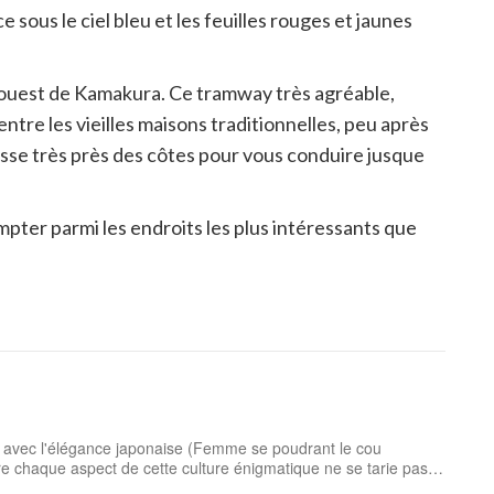
 sous le ciel bleu et les feuilles rouges et jaunes
'ouest de Kamakura. Ce tramway très agréable,
 entre les vieilles maisons traditionnelles, peu après
 passe très près des côtes pour vous conduire jusque
ter parmi les endroits les plus intéressants que
s avec l'élégance japonaise (Femme se poudrant le cou
e chaque aspect de cette culture énigmatique ne se tarie pas.
n tant que rédactrice web dans l’Archipel ...