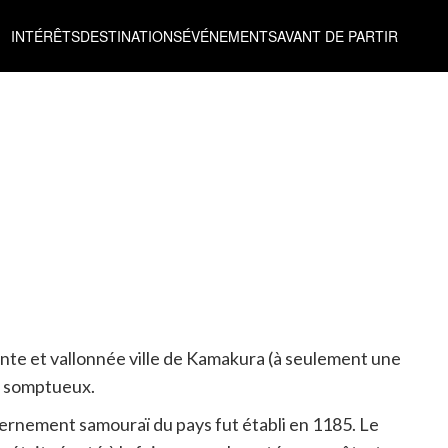
INTÉRÊTS
DESTINATIONS
ÉVÉNEMENTS
AVANT DE PARTIR
yante et vallonnée ville de Kamakura (à seulement une
s somptueux.
vernement samouraï du pays fut établi en 1185. Le