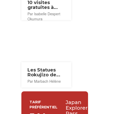
10 visites
gratuites à
Kamakura
Par Isabelle Despert
Okumura
Les Statues
Rokujizo de
Kamakura
Par Marbach Hélène
Japan
TARIF
PRÉFÉRENTIEL
Explorer
Pass