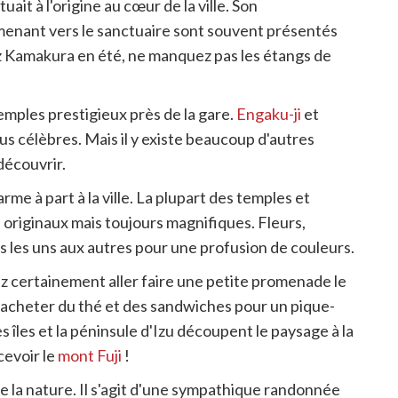
tuait à l'origine au cœur de la ville. Son
 menant vers le sanctuaire sont souvent présentés
tez Kamakura en été, ne manquez pas les étangs de
emples prestigieux près de la gare.
Engaku-ji
et
s célèbres. Mais il y existe beaucoup d'autres
découvrir.
me à part à la ville. La plupart des temples et
 originaux mais toujours magnifiques. Fleurs,
 les uns aux autres pour une profusion de couleurs.
ez certainement aller faire une petite promenade le
'acheter du thé et des sandwiches pour un pique-
es îles et la péninsule d'Izu découpent le paysage à la
cevoir le
mont Fuji
!
 la nature. Il s'agit d'une sympathique randonnée