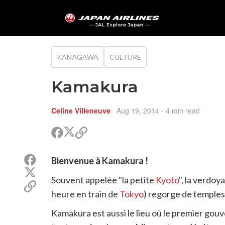
KANAGAWA
CULTURE
Kamakura
Celine Villeneuve
Aug 19, 2014
- 4 min read
Partager
Partager
Copier
sur
sur
le
Twitter
Facebook
lien
Partager
Bienvenue à Kamakura !
pour
sur
Partager
partager
Facebook
Souvent appelée "la petite
Kyoto
", la verdo
sur
Copier
Twitter
heure en train de
Tokyo
) regorge de temple
le
lien
Kamakura est aussi le lieu où le premier gou
pour