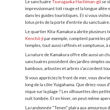
Le sanctuaire
Tsurugaoka Hachiman-gû
se si
impressionnant toit rouge et la longue allée
dans les guides touristiques. Et si vous visi
lotus près de la porte d'entrée du sanctuaire.
Le quartier Kita-Kamakura abrite plusieurs t
Kenchô-ji
par exemple, comptent parmi les plu
temples, tout aussi raffinés et somptueux, à 
La nature de Kamakura offre elle aussi un char
sanctuaires possèdent des jardins simples ou
bambous, arbustes et arbres s'accordent tous
Si vous appréciez le front de mer, vous devri
long de la côte Yuigahama. Que diriez-vous d
nique sur la plage ? Les silhouettes des petit
nuit tombée. Et en hiver, on peut même aper
La randonnée "Tenen" plaira aux amoureux de