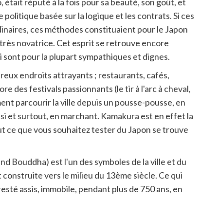
tait réputé à la fois pour sa beauté, son goût, et
 politique basée sur la logique et les contrats. Si ces
dinaires, ces méthodes constituaient pour le Japon
rès novatrice. Cet esprit se retrouve encore
ui sont pour la plupart sympathiques et dignes.
ux endroits attrayants ; restaurants, cafés,
e des festivals passionnants (le tir à l'arc à cheval,
nt parcourir la ville depuis un pousse-pousse, en
ssi et surtout, en marchant. Kamakura est en effet la
out ce que vous souhaitez tester du Japon se trouve
 Bouddha) est l'un des symboles de la ville et du
 construite vers le milieu du 13ème siècle. Ce qui
resté assis, immobile, pendant plus de 750 ans, en