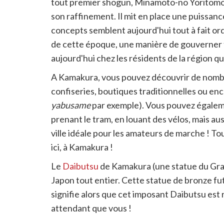
partager
tout premier shogun, Minamoto-no Yoritomo, é
son raffinement. Il mit en place une puissance
concepts semblent aujourd'hui tout à fait or
de cette époque, une manière de gouverner t
aujourd'hui chez les résidents de la région q
A Kamakura, vous pouvez découvrir de nombre
confiseries, boutiques traditionnelles ou encor
yabusame
par exemple). Vous pouvez égaleme
prenant le tram, en louant des vélos, mais au
ville idéale pour les amateurs de marche ! T
ici, à Kamakura !
Le
Daibutsu
de Kamakura (une statue du Grand
Japon tout entier. Cette statue de bronze fut
signifie alors que cet imposant Daibutsu est 
attendant que vous !