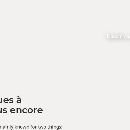
Naoshima, 
ues à
us encore
 mainly known for two things: