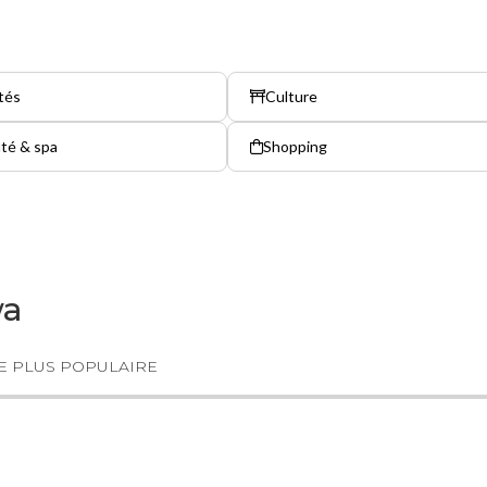
tés
Culture
té & spa
Shopping
wa
E PLUS POPULAIRE