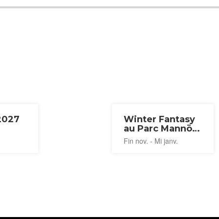
2027
Winter Fantasy
au Parc Mannō
2026-2027
Fin nov. - Mi janv.