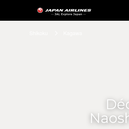
Shikoku
Kagawa
Déc
Naosh