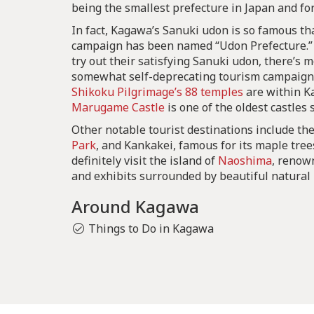
being the smallest prefecture in Japan and for
In fact, Kagawa’s Sanuki udon is so famous th
campaign has been named “Udon Prefecture.” 
try out their satisfying Sanuki udon, there’s 
somewhat self-deprecating tourism campaign 
Shikoku Pilgrimage’s 88 temples
are within K
Marugame Castle
is one of the oldest castles 
Other notable tourist destinations include the
Park
, and Kankakei, famous for its maple tree
definitely visit the island of
Naoshima
, renow
and exhibits surrounded by beautiful natural
Around Kagawa
Things to Do in Kagawa