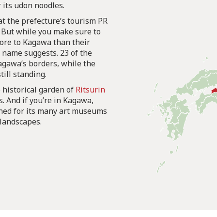
 its udon noodles.
at the prefecture’s tourism PR
But while you make sure to
more to Kagawa than their
name suggests. 23 of the
agawa’s borders, while the
still standing.
 historical garden of
Ritsurin
s. And if you’re in Kagawa,
ned for its many art museums
 landscapes.