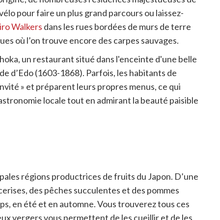
élo pour faire un plus grand parcours ou laissez-
ro Walkers
dans les rues bordées de murs de terre
iques où l’on trouve encore des carpes sauvages.
hoka, un restaurant situé dans l'enceinte d'une belle
e d’Edo (1603-1868). Parfois, les habitants de
vité » et préparent leurs propres menus, ce qui
tronomie locale tout en admirant la beauté paisible
pales régions productrices de fruits du Japon. D’une
cerises, des pêches succulentes et des pommes
mps, en été et en automne. Vous trouverez tous ces
ux vergers vous permettent de les cueillir et de les