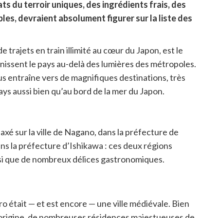
ts du terroir uniques, des ingrédients frais, des
les, devraient absolument figurer sur la liste des
trajets en train illimité au cœur du Japon, est le
nissent le pays au-delà des lumières des métropoles.
ous entraîne vers de magnifiques destinations, très
ys aussi bien qu’au bord de la mer du Japon.
xé sur la ville de Nagano, dans la préfecture de
ans la préfecture d’Ishikawa : ces deux régions
insi que de nombreux délices gastronomiques.
ro était — et est encore — une ville médiévale. Bien
d'origine, de nombreuses résidences majestueuses de