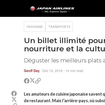
ISHIKAWA
TRANSPORTS
Un billet illimité pou
nourriture et la cult
Déguster les meilleurs plats
Geoff Day
Dec 19, 2018
- 14 min read
Partager
Partager
Copier
sur
sur
le
Twitter
Facebook
lien
Partager
Les amateurs de cuisine japonaise savent q
pour
sur
Partager
partager
de restaurant. Mais l’arrière-pays, où subs
Facebook
sur