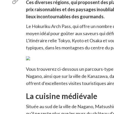
Copier
Ces diverses régions, qui proposent des pla
Twitter
le
prix raisonnables et des paysages inoubliab
lien
pour
lieux incontournables des gourmands.
partager
Le Hokuriku Arch Pass, qui offre un nombre de 
moyen idéal pour goûter aux saveurs qui défi
L’itinéraire relie Tokyo, Kyoto et Osaka et v
typiques, dans les montagnes du centre du pa
Vous trouverez ci-dessous un parcours-type a
Nagano, ainsi que sur la ville de Kanazawa, d
offrent d’excellentes visites touristiques a
La cuisine médiévale
Située au sud de la ville de Nagano, Matsushi
qu'il ne reste plus que les murs du château 