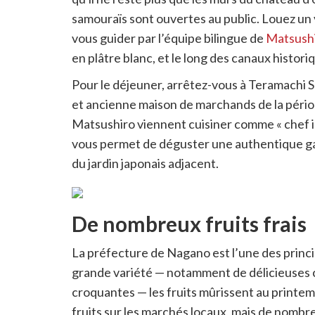
samouraïs sont ouvertes au public. Louez un v
vous guider par l’équipe bilingue de
Matsushi
en plâtre blanc, et le long des canaux histor
Pour le déjeuner, arrêtez-vous à Teramachi S
et ancienne maison de marchands de la périod
Matsushiro viennent cuisiner comme « chef in
vous permet de déguster une authentique gas
du jardin japonais adjacent.
De nombreux fruits frais
La préfecture de Nagano est l’une des princi
grande variété — notamment de délicieuses 
croquantes — les fruits mûrissent au printe
fruits sur les marchés locaux, mais de nombre