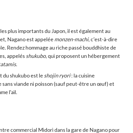
les plus importants du Japon, il est également au
fet, Nagano est appelée
monzen-machi
, c’est-à-dire
emple. Rendez hommage au riche passé bouddhiste de
les, appelés
shukubo
, qui proposent un hébergement
tatamis
.
t du shukubo est le
shojin ryori
: la cuisine
 sans viande ni poisson (sauf peut-être un œuf) et
e l'ail.
entre commercial Midori dans la gare de Nagano pour