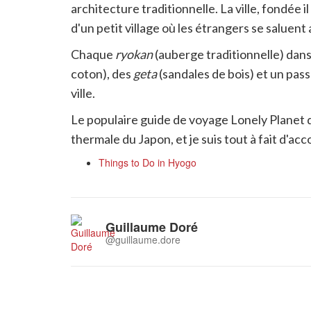
lien
architecture traditionnelle. La ville, fondée 
pour
d'un petit village où les étrangers se saluent 
partager
Chaque
ryokan
(auberge traditionnelle) dans l
coton), des
geta
(sandales de bois) et un pas
ville.
Le populaire guide de voyage Lonely Planet dit 
thermale du Japon, et je suis tout à fait d'ac
Things to Do in Hyogo
Guillaume Doré
@guillaume.dore