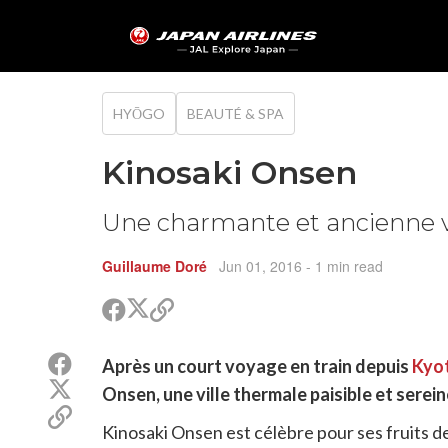
HYŌGO
BEAUTÉ & SPA
Kinosaki Onsen
Une charmante et ancienne v
Guillaume Doré
Jun 01, 2016
- 1 min read
Partager
Partager
Copier
sur
sur
le
Twitter
Facebook
lien
Partager
Après un court voyage en train depuis
Kyo
pour
sur
Partager
partager
Onsen, une ville thermale paisible et serei
Facebook
sur
Copier
Twitter
Kinosaki Onsen est célèbre pour ses fruits d
le